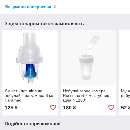
Всі умови повернення
З цим товаром також замовляють
Ємність для ліків до
Небулайзерна камера
Мун
небулайзера камера 6 мл
Rossmax №4 + загубник
небу
Paramed
(для NE100)
125
180
52
₴
₴
Подібні товари компанії