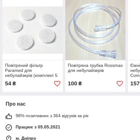
Повітряний фільтр
Повітряна трубка Rossmax
Ємні
Paramed для
для небулайзерів
неб
небулайзерів (комплект 5
Comp
шт.)
54
100
157
₴
₴
Про нас
98% позитивних з 364 відгуків за рік
Працює з 05.05.2021
м. Дніпро