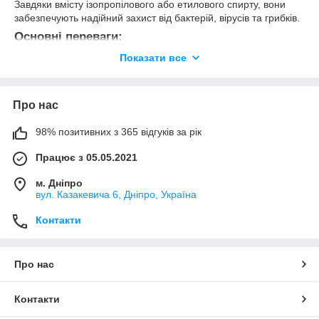
Завдяки вмісту ізопропілового або етилового спирту, вони
забезпечують надійний захист від бактерій, вірусів та грибків.
Основні переваги:
Показати все
Швидка дезінфекція
: Ідеально підходять для
обробки рук перед їжею, після контакту з
забрудненими поверхнями, а також для медичних або
косметичних цілей.
Про нас
Зручність у використанні
: Компактний формат
дозволяє завжди мати серветки під рукою – вдома, на
98% позитивних з 365 відгуків за рік
роботі або в подорожі.
Працює з 05.05.2021
Безпечні для шкіри
: Мають м’яку дію, не
викликають подразнень і швидко випаровуються,
м. Дніпро
залишаючи шкіру сухою та чистою.
вул. Казакевича 6, Дніпро, Україна
Універсальність
: Підходять не лише для обробки
Контакти
шкіри, але й для дезінфекції різних поверхонь
(телефонів, клавіатур, дверних ручок тощо).
Спиртові серветки є ідеальним рішенням для особистої
Про нас
гігієни та підтримання чистоти в умовах підвищеного ризику
зараження. Оберіть оптимальний варіант для себе з нашого
асортименту!
Контакти