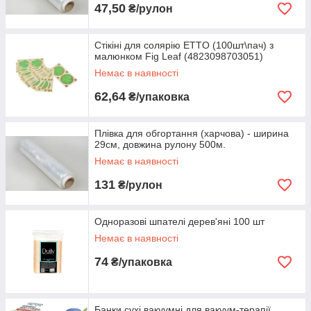
47,50
₴/рулон
Стікіні для солярію ETTO (100шт\пач) з
малюнком Fig Leaf (4823098703051)
Немає в наявності
62,64
₴/упаковка
Плівка для обгортання (харчова) - ширина
29см, довжина рулону 500м.
Немає в наявності
131
₴/рулон
Одноразові шпателі дерев'яні 100 шт
Немає в наявності
74
₴/упаковка
Банки сухі вакуумні для вакуум-терапії