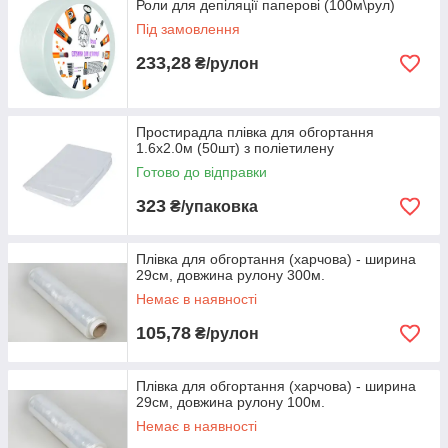
Роли для депіляції паперові (100м\рул)
Під замовлення
233,28
₴/рулон
Простирадла плівка для обгортання
1.6х2.0м (50шт) з поліетилену
Готово до відправки
323
₴/упаковка
Плівка для обгортання (харчова) - ширина
29см, довжина рулону 300м.
Немає в наявності
105,78
₴/рулон
Плівка для обгортання (харчова) - ширина
29см, довжина рулону 100м.
Немає в наявності