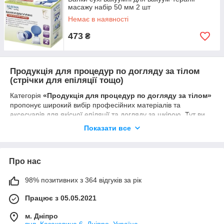
масажу набір 50 мм 2 шт
Немає в наявності
473
₴
Продукція для процедур по догляду за тілом
(стрічки для епіляції тощо)
Категорія
«Продукція для процедур по догляду за тілом»
пропонує широкий вибір професійних матеріалів та
аксесуарів для якісної епіляції та догляду за шкірою. Тут ви
знайдете стрічки для воскової епіляції, серветки, смужки, а
Показати все
також допоміжні засоби для комфортного і безпечного
видалення небажаного волосся.
Що входить у категорію:
Про нас
Стрічки для воскової епіляції (нарізні, в рулонах)
98% позитивних з 364 відгуків за рік
Серветки для очищення шкіри після епіляції
Віск, смужки для депіляції
Працює з 05.05.2021
Креми і масла для догляду після процедури
м. Дніпро
Інші матеріали для догляду за тілом