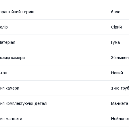
арантійний термін
6 міс
олір
Сірий
атеріал
Гума
озмір камери
Збільшен
Стан
Новий
ип камери
1-но тру
ип комплектуючої деталі
Манжета
ип манжети
Нейлонов