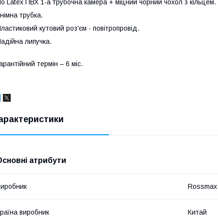
o Latex ПВХ 1-а трубочна камера + міцний чорний чохол з кільцем.
німна трубка.
ластиковий кутовий роз'єм - повітропровід.
адійна липучка.
арантійний термін – 6 міс.
арактеристики
Основні атрибути
иробник
Rossmax
раїна виробник
Китай