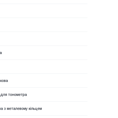
а
бкова
 для тонометра
а з металевому кільцем