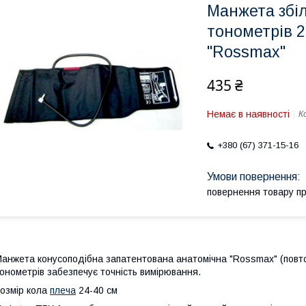
Манжета збі
тонометрів 2
"Rossmax"
435 ₴
Немає в наявності
К
+380 (67) 371-15-16
повернення товару п
анжета конусоподібна запатентована анатомічна "Rossmax" (повтор
онометрів забезпечує точність вимірювання.
озмір кола
плеча
24-40 см