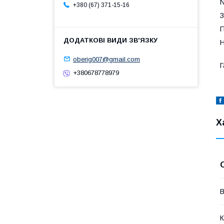
N
+380 (67) 371-15-16
З
П
Н
oberig007@gmail.com
Г
+380678778979
Х
В
К