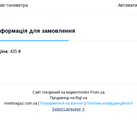
ип тонометра
Автомат
нформація для замовлення
іна:
435 ₴
Сайт створений на маркетплейсі
Prom.ua
Продавець на Bigl.ua
medmagaz.com.ua |
Поскаржитися на контент
|
Політика конфіденційності
Select Language
▼