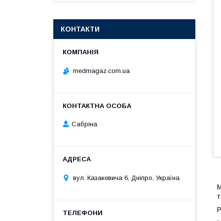
КОНТАКТИ
medmagaz.com.ua
Сабріна
вул. Казакевича 6, Дніпро, Україна
М
т
Р