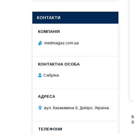
КОНТАКТИ
medmagaz.com.ua
Сабріна
вул. Казакевича 6, Дніпро, Україна
М
R