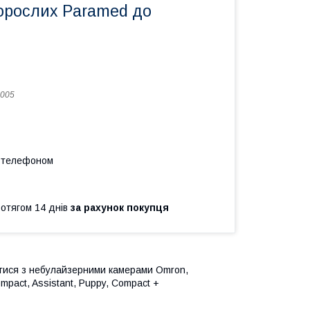
орослих Paramed до
в
005
а телефоном
ротягом 14 днів
за рахунок покупця
тися з небулайзерними камерами Omron,
pact, Assistant, Puppy, Compact +