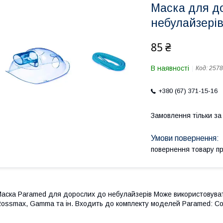
Маска для д
небулайзері
85 ₴
В наявності
Код:
2578
+380 (67) 371-15-16
Замовлення тільки з
повернення товару п
аска Paramed для дорослих до небулайзерів Може використовува
ossmax, Gamma та ін. Входить до комплекту моделей Paramed: Com