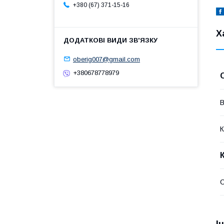
+380 (67) 371-15-16
Х
oberig007@gmail.com
+380678778979
В
К