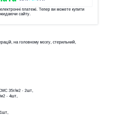
 електронні платежі. Тепер ви можете купити
окидаючи сайту.
ерацій, на головному мозгу, стерильний,
СМС 35г/м2 - 2шт,
м2 - 4шт,
 1шт,