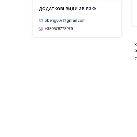
oberig007@gmail.com
+380678778979
К
о
С