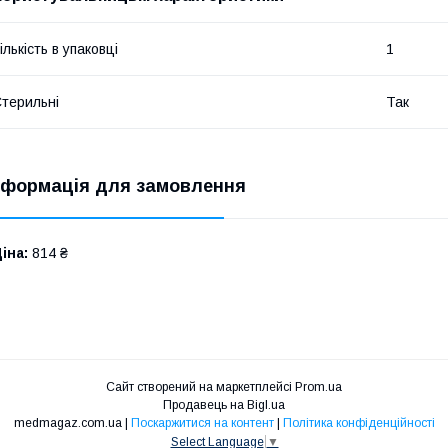
ількість в упаковці
1
терильні
Так
нформація для замовлення
іна:
814 ₴
Сайт створений на маркетплейсі
Prom.ua
Продавець на Bigl.ua
medmagaz.com.ua |
Поскаржитися на контент
|
Політика конфіденційності
Select Language
▼