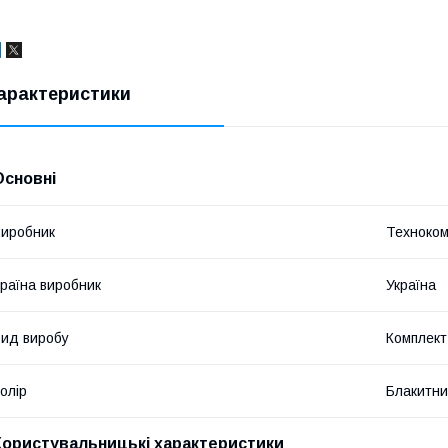
арактеристики
Основні
иробник
Техноком
раїна виробник
Україна
ид виробу
Комплект
олір
Блакитн
Користувальницькі характеристики