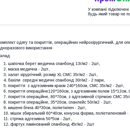
У компанії підключені
будь-який товар не п
омплект одягу та покриттів, операційних нейрохірургичний, для оп
дноразового використання
клад:
шапочка берет медична спанбонд 13г/м2 - 2шт,
маска медична - 2шт,
халат хірургічний, розмір XL СМС 35г/м2 - 2шт,
бахіли середні медичні спанбонд 30г/м2 - 2 пари,
покриття з адгезивним краєм 240*160см, СМС 35г/м2 - 2шт,
покриття операційне120*160см, з адгезивним полем 15*12см, 
покриття операційне, 80*70см, з адгезивной стрічкою СМС 35г/
покриття операційне, 35*20см, спанлейс 50г/м2 - 2шт,
кишеня бічна 40*30см, поліетилен - 2шт,
мішок збиральний 60*40см, конусна форма, поліетиленовий -
стрічка адгезивна 50*5см - 2шт,
фартух ламінований спанбонд 45г/м2 - 2шт