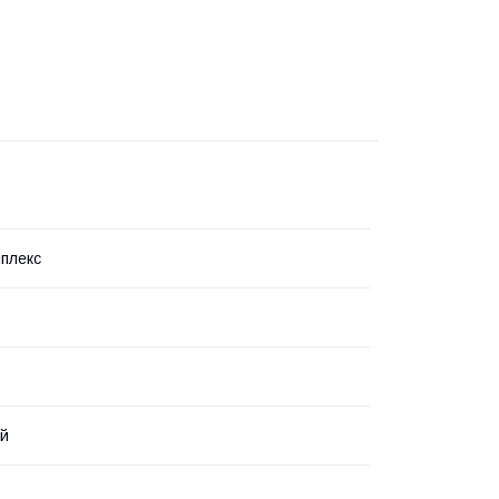
плекс
ий