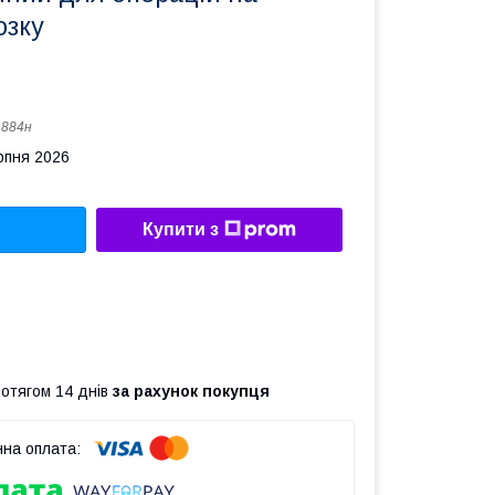
озку
:
884н
рпня 2026
Купити з
ротягом 14 днів
за рахунок покупця