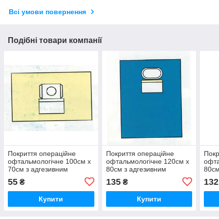
Всі умови повернення
Подібні товари компанії
Покриття операційне
Покриття операційне
Покр
офтальмологічне 100см х
офтальмологічне 120см х
офта
70см з адгезивним
80см з адгезивним
80см
операційним отвором
операційним отвором
адге
55
135
132
₴
₴
діаметром 7 см та мішком
діаметром 7 см (з
отво
приймальним
операційною плівкою) та
та м
Купити
Купити
мішком