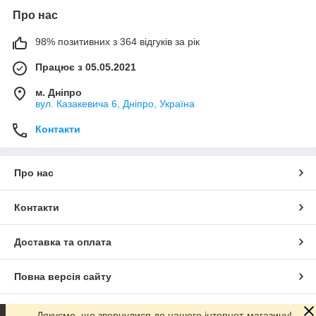
Про нас
98% позитивних з 364 відгуків за рік
Працює з 05.05.2021
м. Дніпро
вул. Казакевича 6, Дніпро, Україна
Контакти
Про нас
Контакти
Доставка та оплата
Повна версія сайту
Сайт створено на маркетплейсі
Prom.ua
Дякуємо, що звернулися до нашого інтернет-магазину!