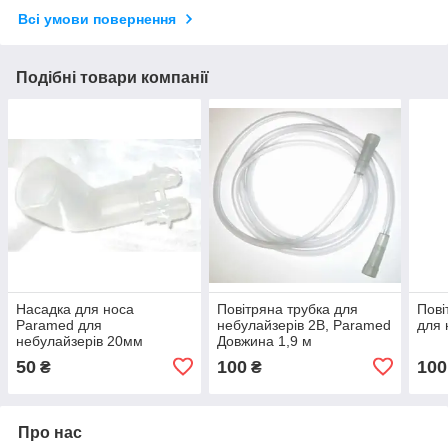
Всі умови повернення
Подібні товари компанії
Насадка для носа
Повітряна трубка для
Пові
Paramed для
небулайзерів 2B, Paramed
для 
небулайзерів 20мм
Довжина 1,9 м
50
100
100
₴
₴
Про нас