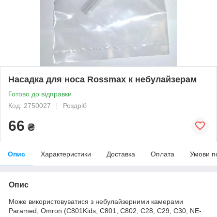
Насадка для носа Rossmax к небулайзерам
Готово до відправки
Код: 2750027
Роздріб
66
₴
Опис
Характеристики
Доставка
Оплата
Умови п
Опис
Може використовуватися з небулайзерними камерами
Paramed, Omron (C801Kids, C801, С802, С28, С29, С30, NE-