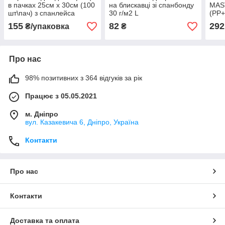
в пачках 25см х 30см (100
на блискавці зі спанбонду
MAS
шт\пач) з спанлейса
30 г/м2 L
(PP+
40г\м2
M/L/
155
82
292
₴/упаковка
₴
Про нас
98% позитивних з 364 відгуків за рік
Працює з 05.05.2021
м. Дніпро
вул. Казакевича 6, Дніпро, Україна
Контакти
Про нас
Контакти
Доставка та оплата