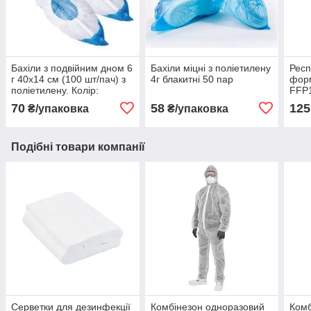
Бахіли з подвійним дном 6
Бахіли міцні з поліетилену
Респ
г 40х14 см (100 шт/пач) з
4г блакитні 50 пар
фор
поліетилену. Колір:
FFP1
блакитний
70
58
125
₴/упаковка
₴/упаковка
Подібні товари компанії
Серветки для дезинфекції
Комбінезон одноразовий
Комб