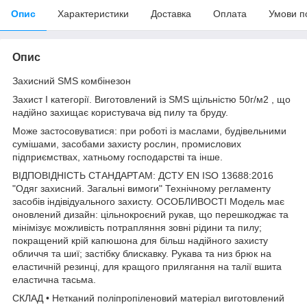
Опис
Характеристики
Доставка
Оплата
Умови п
Опис
Захисний SMS комбінезон
Захист І категорії. Виготовлений із SMS щільністю 50г/м2 , що
надійно захищає користувача від пилу та бруду.
Може застосовуватися: при роботі із маслами, будівельними
сумішами, засобами захисту рослин, промислових
підприємствах, хатньому господарстві та інше.
ВІДПОВІДНІСТЬ СТАНДАРТАМ: ДСТУ EN ISO 13688:2016
"Одяг захисний. Загальні вимоги" Технічному регламенту
засобів індівідуального захисту. ОСОБЛИВОСТІ Модель має
оновлений дизайн: цільнокроєний рукав, що перешкоджає та
мінімізує можливість потрапляння зовні рідини та пилу;
покращений крій капюшона для більш надійного захисту
обличчя та шиї; застібку блискавку. Рукава та низ брюк на
еластичній резинці, для кращого прилягання на талії вшита
еластична тасьма.
СКЛАД • Нетканий поліпропіленовий матеріал виготовлений