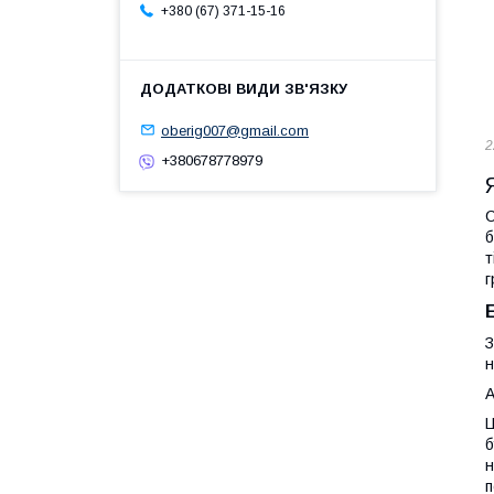
+380 (67) 371-15-16
oberig007@gmail.com
2
+380678778979
С
б
т
г
З
н
А
Ц
б
н
п