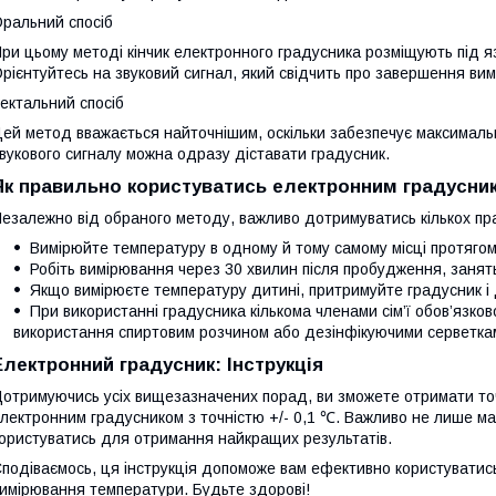
ральний спосіб
ри цьому методі кінчик електронного градусника розміщують під яз
рієнтуйтесь на звуковий сигнал, який свідчить про завершення ви
ектальний спосіб
ей метод вважається найточнішим, оскільки забезпечує максимальн
вукового сигналу можна одразу діставати градусник.
Як правильно користуватись електронним градусни
езалежно від обраного методу, важливо дотримуватись кількох пр
Вимірюйте температуру в одному й тому самому місці протягом
Робіть вимірювання через 30 хвилин після пробудження, занять
Якщо вимірюєте температуру дитині, притримуйте градусник і 
При використанні градусника кількома членами сім’ї обов’язков
використання спиртовим розчином або дезінфікуючими серветка
Електронний градусник: Інструкція
отримуючись усіх вищезазначених порад, ви зможете отримати то
лектронним градусником з точністю +/- 0,1 ℃. Важливо не лише ма
ористуватись для отримання найкращих результатів.
подіваємось, ця інструкція допоможе вам ефективно користуватис
имірювання температури. Будьте здорові!