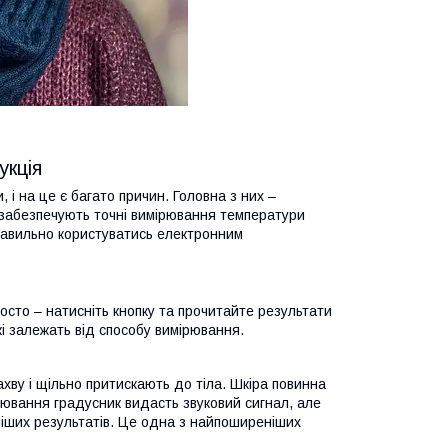
укція
 і на це є багато причин. Головна з них –
ж забезпечують точні вимірювання температури
правильно користуватись електронним
сто – натисніть кнопку та прочитайте результати
кі залежать від способу вимірювання.
ву і щільно притискають до тіла. Шкіра повинна
рювання градусник видасть звуковий сигнал, але
ніших результатів. Це одна з найпоширеніших