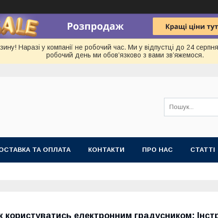
ину! Наразі у компанії не робочий час. Ми у відпустці до 24 серп
робочий день ми обов’язково з вами зв’яжемося.
ОСТАВКА ТА ОПЛАТА
КОНТАКТИ
ПРО НАС
СТАТТІ
к користуватись електронним градусником: Інст