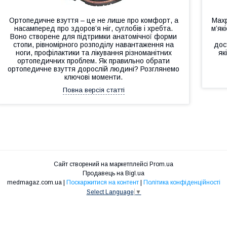
Ортопедичне взуття – це не лише про комфорт, а
Махр
насамперед про здоров’я ніг, суглобів і хребта.
м’як
Воно створене для підтримки анатомічної форми
стопи, рівномірного розподілу навантаження на
дос
ноги, профілактики та лікування різноманітних
як
ортопедичних проблем. Як правильно обрати
ортопедичне взуття дорослій людині? Розглянемо
ключові моменти.
Повна версія статті
Сайт створений на маркетплейсі
Prom.ua
Продавець на Bigl.ua
medmagaz.com.ua |
Поскаржитися на контент
|
Політика конфіденційності
Select Language
▼