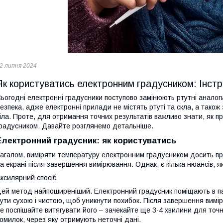
2 липня 2024
Як користуватись електронним градусником: Інстр
ьогодні електронні градусники поступово замінюють ртутні аналоги,
езпека, адже електронні прилади не містять ртуті та скла, а тако
іла. Проте, для отримання точних результатів важливо знати, як 
радусником. Давайте розглянемо детальніше.
Електронний градусник: як користуватись
агалом, виміряти температуру електронним градусником досить про
а екрані після завершення вимірювання. Однак, є кілька нюансів, я
ксилярний спосіб
ей метод найпоширеніший. Електронний градусник поміщають в пах
ути сухою і чистою, щоб уникнути похибок. Після завершення вимі
е поспішайте витягувати його – зачекайте ще 3-4 хвилини для точ
омилок, через яку отримують неточні дані.