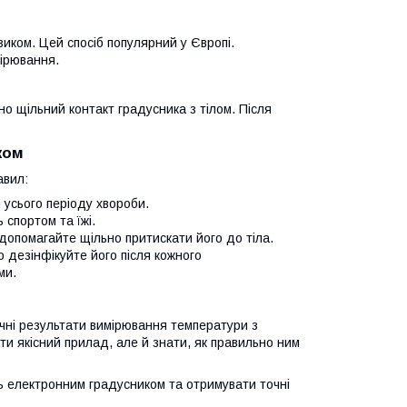
иком. Цей спосіб популярний у Європі.
мірювання.
о щільний контакт градусника з тілом. Після
ком
авил:
 усього періоду хвороби.
 спортом та їжі.
допомагайте щільно притискати його до тіла.
о дезінфікуйте його після кожного
ми.
чні результати вимірювання температури з
ти якісний прилад, але й знати, як правильно ним
ь електронним градусником та отримувати точні