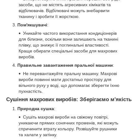
засоби, що не містять агресивних хімікатів та
відбілювачів. Відбілювачі можуть знебарвити
тканину і зробити її жорсткою.
Пом'якшувачі
:
Уникайте частого використання кондиціонерів
для білизни, оскільки вони залишають на тканині
плівку, що знижує її поглинальні властивості.
Краще обирати спеціальні засоби для махрових
виробів.
Правильне завантаження пральної машини
:
Не перевантажуйте пральну машину. Махрові
вироби повинні мати достатньо простору для
вільного руху у воді, що допомагає зберегти їхню
пухнастість.
Сушіння махрових виробів: Зберігаємо м'якість
Природна сушка
:
Сушіть махрові вироби на свіжому повітрі,
уникаючи прямих сонячних променів, які можуть
спричинити втрату кольору. Розвішуйте рушники
та халати у затінку.