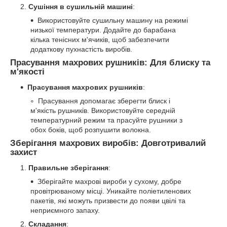
Сушіння в сушильній машині
:
Використовуйте сушильну машину на режимі
низької температури. Додайте до барабана
кілька тенісних м'ячиків, щоб забезпечити
додаткову пухнастість виробів.
Прасування махрових рушників: Для блиску та
м'якості
Прасування махрових рушників
:
Прасування допомагає зберегти блиск і
м'якість рушників. Використовуйте середній
температурний режим та прасуйте рушники з
обох боків, щоб розпушити волокна.
Зберігання махрових виробів: Довготривалий
захист
Правильне зберігання
:
Зберігайте махрові вироби у сухому, добре
провітрюваному місці. Уникайте поліетиленових
пакетів, які можуть призвести до появи цвілі та
неприємного запаху.
Складання
: