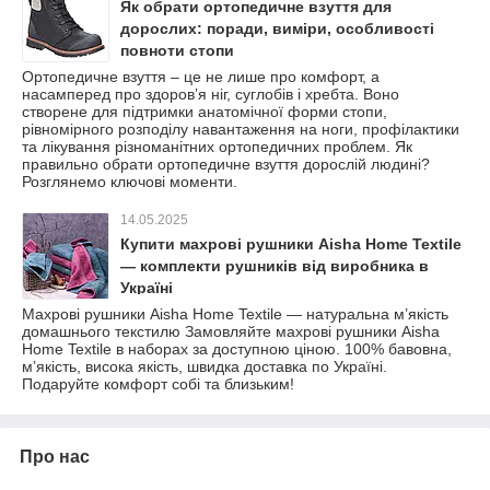
Як обрати ортопедичне взуття для
дорослих: поради, виміри, особливості
повноти стопи
Ортопедичне взуття – це не лише про комфорт, а
насамперед про здоров’я ніг, суглобів і хребта. Воно
створене для підтримки анатомічної форми стопи,
рівномірного розподілу навантаження на ноги, профілактики
та лікування різноманітних ортопедичних проблем. Як
правильно обрати ортопедичне взуття дорослій людині?
Розглянемо ключові моменти.
14.05.2025
Купити махрові рушники Aisha Home Textile
— комплекти рушників від виробника в
Україні
Махрові рушники Aisha Home Textile — натуральна м’якість
домашнього текстилю Замовляйте махрові рушники Aisha
Home Textile в наборах за доступною ціною. 100% бавовна,
м’якість, висока якість, швидка доставка по Україні.
Подаруйте комфорт собі та близьким!
Про нас