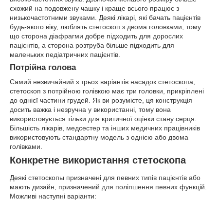
схожий на подовжену чашку і краще всього працює з
низькочастотними звуками. Деякі лікарі, які бачать пацієнтів
будь-якого віку, люблять стетоскоп з двома головками, тому
що сторона діафрагми добре підходить для дорослих
пацієнтів, а сторона розтруба більше підходить для
маленьких педіатричних пацієнтів.
Потрійна голова
Самий незвичайний з трьох варіантів насадок стетоскопа,
стетоскоп з потрійною голівкою має три головки, прикріплені
до однієї частини грудей. Як ви розумієте, ця конструкція
досить важка і незручна у використанні, тому вона
використовується тільки для критичної оцінки стану серця.
Більшість лікарів, медсестер та інших медичних працівників
використовують стандартну модель з однією або двома
голівками.
Конкретне використання стетоскопа
Деякі стетоскопы призначені для певних типів пацієнтів або
мають дизайн, призначений для поліпшення певних функцій.
Можливі наступні варіанти: