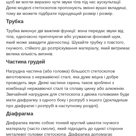
щоб ви могли виразно чути звуки тіла під час аускультації.
Деякі моделі стетоскопов пропонують змінні вушні вкладиші,
тому ви можете підібрати підходящий розмір і розмір.
Трубка
Трубка виконує дві важливі функції: вона передає звуки від
тіла, одночасно пригнічуючи або усуваючи фоновий шум,
який може завадити діагностиці. Шукайте трубку з товстого,
гнучкого, стійкого до розтріскування матеріалу, який витримає
велика кількість вигинів.
Частина грудей
Нагрудна частина (або головка) більшості стетоскопов
виготовлена з нержавіючої сталі, яка дуже міцна і добре
проводить звук. Деякі частини скринь також зроблені з
комбінації нержавіючої сталі та сплаву цинку або алюмінію.
Звичайний нагрудник для стетоскопа з двома головками буде
мати діафрагму з одного боку і розтруб з іншого (докладніше
про діафрагмі і розтрубі в наступному розділі).
Діафрагма
Діафрагма являє собою тонкий круглий шматок гнучкого
матеріалу (часто смоли), який підходить до однієї сторони
металевої головки стетоскопа. Діафрагма допомагає