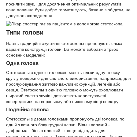
посилити звук, і для досягнення оптимальних результатів
вона повинна бути добре герметизують, бажано з обідком, не
допускає охолодження.
Типи голови
Навіть традиційні акустичні стетоскопы пропонують кілька
варіантів конструкції голови. Ви можете вибрати з трьох
основних моделей:
Одна голова
Стетоскопы з однією головкою мають тільки одну плоску
круглу поверхню для спільного використання, наприклад, для
прослуховування життєво важливих функцій, легенів або
серця. Стетоскопы з однією головкою можуть охоплювати
широкий спектр звуків і дозволяють користувачеві
зосередитися на верхньому або нижньому кінці спектру.
Подвійна голова
Стетоскопы з двома головками пропонують дві головки, по
одній з кожного боку грудної клітки. Більш великий -
діафрагма - більш плоский і краще підходить для
високочастотних звуків. Дзвіночок меншого розміру більше