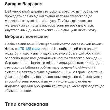
Sprague Rappaport
Цей унікальний дизайн стетоскопа включає дві трубки, які
проходять прямо від нагрудної частини стетоскопа до
металевої зігнутої частини вуха. Трубки скріплюються
металевими затискачами, тому вони не роз'єднуються.
Двуствольный дизайн покликаний підвищити якість звуку.
Вибрати / полегшити
Навіть самий важкий спеціальний стетоскоп зазвичай важить
близько
175-185 грам
, але навіть найменший вага на шиї
може бути жахливим, якщо у вас вже є біль в шиї або спині,
особливо якщо вам доводиться носити стетоскоп весь день.
Для цих професіоналів в області медицини золотий стандарт
стетоскопов Littmann робить пару моделей Lightweight і
Select, які важать більше в діапазоні 115-120 грам. Майте на
увазі, що ці більш легкі стетоскопы можуть не забезпечувати
високий рівень точності звуку, як інші моделі, оскільки
додаткові функції або краща конструкція часто призводять до
збільшення ваги.
Типи стетоскопов