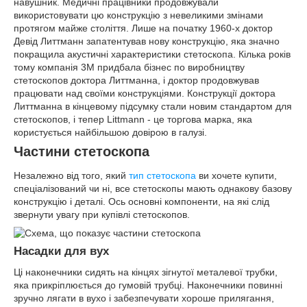
навушник. Медичні працівники продовжували
використовувати цю конструкцію з невеликими змінами
протягом майже століття. Лише на початку 1960-х доктор
Девід Литтманн запатентував нову конструкцію, яка значно
покращила акустичні характеристики стетоскопа. Кілька років
тому компанія 3M придбала бізнес по виробництву
стетоскопов доктора Литтманна, і доктор продовжував
працювати над своїми конструкціями. Конструкції доктора
Литтманна в кінцевому підсумку стали новим стандартом для
стетоскопов, і тепер Littmann - це торгова марка, яка
користується найбільшою довірою в галузі.
Частини стетоскопа
Незалежно від того, який
тип стетоскопа
ви хочете купити,
спеціалізований чи ні, все стетоскопы мають однакову базову
конструкцію і деталі. Ось основні компоненти, на які слід
звернути увагу при купівлі стетоскопов.
Насадки для вух
Ці наконечники сидять на кінцях зігнутої металевої трубки,
яка прикріплюється до гумовій трубці. Наконечники повинні
зручно лягати в вухо і забезпечувати хороше прилягання,