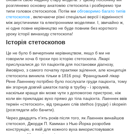
розглянемо основну анатомію стетоскопа і розберемо три
типи головок стетоскопов. Потім ми
обговоримо багато типів
стетоскопов
, включаючи різні спеціальні версії і відмінності
між акустичними та електронними моделями. І, звичайно ж,
ні одне повне керівництво не буде повним без короткого
уроку історії винаходу стетоскопа!
Історія стетоскопов
Це не було б вичерпним керівництвом, якщо б ми не
говорили хоча б трохи про історію стетоскопа. Лікарі
прислухалися до тіл пацієнтів для постановки діагнозу,
ймовірно, з самого початку практики зцілення, але концепція
стетоскопа виникла тільки в 1816 році. Французький лікар
Рене Лаеннеку потрібно було послухати груди пацієнта, тому
він згорнув довгий шматок папір в трубку - і зрозумів,
наскільки краще він може чути з допомогою пристрою, ніж
коли він прикладає вухо прямо до тіла пацієнта. Лаеннек ввів
термін «стетоскоп», від грецьких слів stethos (груди) і skopein
(розглядати або бачити).
Через двадцять п'ять років після того, як Лаеннек винайшов
стетоскоп, Джордж П. Камман з Нью-Йорка розробив
конструкцію, в якій для кожного вуха використовувався