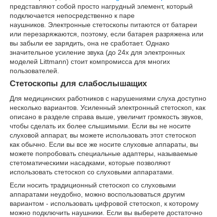
представляют собой просто нагрудный элемент, который
подключается непосредственно к паре
наушников. Электронные стетоскопы питаются от батареи
или перезаряжаются, поэтому, если батарея разряжена или
вы забыли ее зарядить, она не сработает. Однако
значительное усиление звука (до 24x для электронных
моделей Littmann) стоит компромисса для многих
пользователей.
Стетоскопы для слабослышащих
Для медицинских работников с нарушениями слуха доступно
несколько вариантов. Усиленный электронный стетоскоп, как
описано в разделе справа выше, увеличит громкость звуков,
чтобы сделать их более слышимыми. Если вы не носите
слуховой аппарат, вы можете использовать этот стетоскоп
как обычно. Если вы все же носите слуховые аппараты, вы
можете попробовать специальные адаптеры, называемые
стетоматическими насадками, которые позволяют
использовать стетоскоп со слуховыми аппаратами.
Если носить традиционный стетоскоп со слуховыми
аппаратами неудобно, можно воспользоваться другим
вариантом - использовать цифровой стетоскоп, к которому
можно подключить наушники. Если вы выберете достаточно