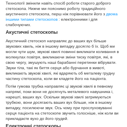
Технології змінили навіть спосіб роботи старого доброго
стетоскопа. Нижче ми пояснимо роботу традиційного
акустичного стетоскопа, перш ніж порівнювати його з
двома
іншими типами стетоскопов
: електронними і для
слабочуючих.
Акустичні стетоскопы
Акустичний стетоскоп направляє до ваших вух більше
звукових хвиль, ніж в іншому випадку досягло б їх. Щоб ми
могли чути шум, звукові хвилі повинні викликати коливання в
молекулах повітря, викликаючи зміни тиску повітря, які, в
свою чергу, змушують наші барабанні перетинки вібрувати.
Звуки тіла, такі як биття серця або бурчання в животі,
викликають звукові хвилі, які вдаряють об металеву грудну
частину стетоскопа, коли ви кладете його на пацієнта.
Потім гумова трубка направляє ці звукові хвилі в певному
напрямі, поки вони не досягнуть металевого навушника і,
нарешті, ваших вух. Оскільки звукові хвилі затримуються
трубкою, вони досягають ваших вух більше, ніж в іншому
випадку, посилюючи звук. Ось чому при прослуховуванні
серця пацієнта на стетоскопе звучить голосніше, ніж коли ви
прикладаєте вухо до його грудей.
Електронні стетоскопы