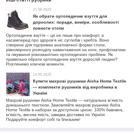
21.06.2025
Як обрати ортопедичне взуття для
дорослих: поради, виміри, особливості
повноти стопи
Ортопедичне взуття – це не лише про комфорт, а
насамперед про здоров’я ніг, суглобів і хребта. Воно
створене для підтримки анатомічної форми стопи,
рівномірного розподілу навантаження на ноги, профілактики
та лікування різноманітних ортопедичних проблем. Як
правильно обрати ортопедичне взуття дорослій людині?
Розглянемо ключові моменти.
14.05.2025
Купити махрові рушники Aisha Home Textile
— комплекти рушників від виробника в
Україні
Махрові рушники Aisha Home Textile — натуральна м’якість
домашнього текстилю Замовляйте махрові рушники Aisha
Home Textile в наборах за доступною ціною. 100% бавовна,
м’якість, висока якість, швидка доставка по Україні.
Подаруйте комфорт собі та близьким!