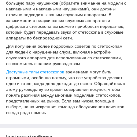
большую пару наушников (обратите внимание на модели с
накладными и накладными наушниками), они должны
отлично подходить к вашим слуховым аппаратам. В
зависимости от марки ваших слуховых аппаратов и
цифрового стетоскопа вы можете приобрести передатчик,
который будет передавать звуки от стетоскопа в слуховые
аппараты по беспроводной сети.
Для получения более подробных советов по стетоскопам
для людей с нарушением слуха, включая настройки
слухового аппарата для использования со стетоскопами,
ознакомьтесь с нашим руководством.
Доступные типы стетоскопов
временами могут быть
огромными, особенно потому, что все устройства делают
одно и то же, когда дело доходит до основ. Обращайтесь к
этому руководству во время совершения покупок, чтобы
понять различия между многими моделями стетоскопов,
представленных на рынке. Если вам нужна помощь в
выборе, наша искренняя команда обслуживания клиентов
всегда рада помочь.
Інші статті рубрики