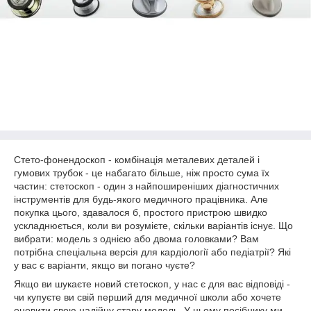
Стето-фонендоскоп - комбінація металевих деталей і
гумових трубок - це набагато більше, ніж просто сума їх
частин: стетоскоп - один з найпоширеніших діагностичних
інструментів для будь-якого медичного працівника. Але
покупка цього, здавалося б, простого пристрою швидко
ускладнюється, коли ви розумієте, скільки варіантів існує. Що
вибрати: модель з однією або двома головками? Вам
потрібна спеціальна версія для кардіології або педіатрії? Які
у вас є варіанти, якщо ви погано чуєте?
Якщо ви шукаєте новий стетоскоп, у нас є для вас відповіді -
чи купуєте ви свій перший для медичної школи або хочете
оновити свою надійну стару модель. У цьому посібнику ми