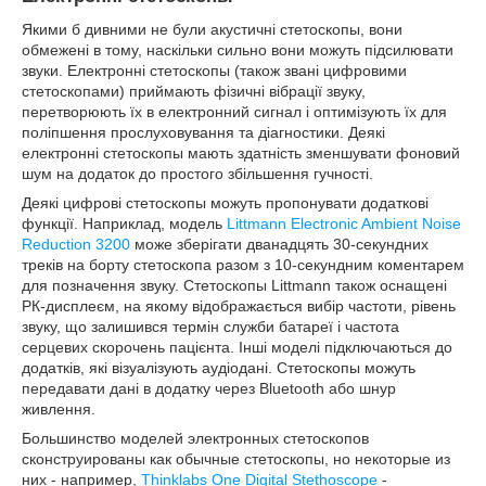
Якими б дивними не були акустичні стетоскопы, вони
обмежені в тому, наскільки сильно вони можуть підсилювати
звуки. Електронні стетоскопы (також звані цифровими
стетоскопами) приймають фізичні вібрації звуку,
перетворюють їх в електронний сигнал і оптимізують їх для
поліпшення прослуховування та діагностики. Деякі
електронні стетоскопы мають здатність зменшувати фоновий
шум на додаток до простого збільшення гучності.
Деякі цифрові стетоскопы можуть пропонувати додаткові
функції. Наприклад, модель
Littmann Electronic Ambient Noise
Reduction 3200
може зберігати дванадцять 30-секундних
треків на борту стетоскопа разом з 10-секундним коментарем
для позначення звуку. Стетоскопы Littmann також оснащені
РК-дисплеєм, на якому відображається вибір частоти, рівень
звуку, що залишився термін служби батареї і частота
серцевих скорочень пацієнта. Інші моделі підключаються до
додатків, які візуалізують аудіодані. Стетоскопы можуть
передавати дані в додатку через Bluetooth або шнур
живлення.
Большинство моделей электронных стетоскопов
сконструированы как обычные стетоскопы, но некоторые из
них - например,
Thinklabs One Digital Stethoscope
-