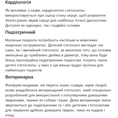
Кардіологія
Як випливає з назви, кардіологічні стетоскопы
використовуються при оцінці стану серця, щоб розрізняти
безліч різних звуків серця для найбільш точної діагностики.
Доступні як одинарні, так і подвійні головки.
Педіатричний
Маленькі пацієнти потребують настільки ж невеликих
медичних інструментах. Дитячий стетоскоп виглядає так
само, як і звичайний стетоскоп, за винятком того, що головка
зменшена до приблизно дюйма в діаметрі, тому вона буде
більш пропорційна педіатричним пацієнтам. Існують також
дитячі стетоскопы, у яких є ще менші грудні частини для
найменших пацієнтів.
Ветеринарна
Фахівцям-медикам, які лікують інших ссавців, окрім людей,
може знадобитися ветеринарний стетоскоп, який спеціально
розроблений для використання з популярними домашніми
тваринами, такими як собаки і кішки. Деякі ветеринари також
звертаються до педіатричним та / або дитячим стетоскопам
для лікування дрібних домашніх тварин, таких як ящірки і
птиці.