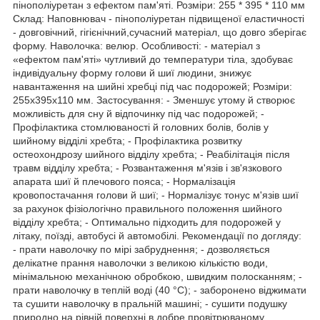
пінополіуретан з ефектом пам'яті. Розміри: 255 * 395 * 110 мм
Склад: Наповнювач - пінополіуретан підвищеної еластичності
- довговічний, гігієнічний,сучасний матеріал, що довго зберігає
форму. Наволочка: велюр. Особливості: - матеріал з
«ефектом пам'яті» чутливий до температури тіла, здобуває
індивідуальну форму голови й шиї людини, знижує
навантаження на шийні хребці під час подорожей; Розміри:
255х395х110 мм. Застосування: - Зменшує утому й створює
можливість для сну й відпочинку під час подорожей; -
Профілактика стомлюваності й головних болів, болів у
шийному відділі хребта; - Профілактика розвитку
остеохондрозу шийного відділу хребта; - Реабілітація після
травм відділу хребта; - Розвантаження м'язів і зв'язкового
апарата шиї й плечового пояса; - Нормалізація
кровопостачання голови й шиї; - Нормалізує тонус м'язів шиї
за рахунок фізіологічно правильного положення шийного
відділу хребта; - Оптимально підходить для подорожей у
літаку, поїзді, автобусі й автомобілі. Рекомендації по догляду:
- прати наволочку по мірі забруднення; - дозволяється
делікатне прання наволочки з великою кількістю води,
мінімальною механічною обробкою, швидким полосканням; -
прати наволочку в теплій воді (40 °С); - заборонено віджимати
та сушити наволочку в пральній машині; - сушити подушку
природно на рівній поверхні в добре провітрюваному