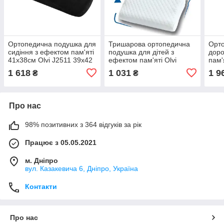
Ортопедична подушка для
Тришарова ортопедична
Орто
сидіння з ефектом пам'яті
подушка для дітей з
доро
41х38см Olvi J2511 39x42
ефектом пам'яті Olvi
пам'
см
J2507
58х4
1 618
1 031
1 9
₴
₴
J252
Про нас
98% позитивних з 364 відгуків за рік
Працює з 05.05.2021
м. Дніпро
вул. Казакевича 6, Дніпро, Україна
Контакти
Про нас