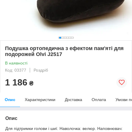
Подушка ортопедична з ефектом пам'яті для
подорожей Olvi J2517
В наявності
Код: 03377
Роздріб
1 186
₴
Опис
Характеристики
Доставка
Оплата
Умови п
Опис
Для підтримки голови і шиї. Наволочка: велюр. Наповнювач: