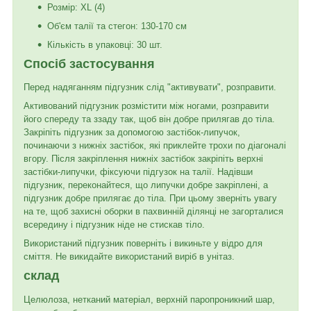
Розмір: XL (4)
Об'єм талії та стегон: 130-170 см
Кількість в упаковці: 30 шт.
Спосіб застосування
Перед надяганням підгузник слід "активувати", розправити.
Активований підгузник розмістити між ногами, розправити
його спереду та ззаду так, щоб він добре прилягав до тіла.
Закріпіть підгузник за допомогою застібок-липучок,
починаючи з нижніх застібок, які приклейте трохи по діагоналі
вгору. Після закріплення нижніх застібок закріпіть верхні
застібки-липучки, фіксуючи підгузок на талії. Надівши
підгузник, переконайтеся, що липучки добре закріплені, а
підгузник добре прилягає до тіла. При цьому зверніть увагу
на те, щоб захисні оборки в пахвинній ділянці не загорталися
всередину і підгузник ніде не стискав тіло.
Використаний підгузник поверніть і викиньте у відро для
сміття. Не викидайте використаний виріб в унітаз.
склад
Целюлоза, нетканий матеріал, верхній паропроникний шар,