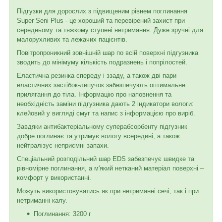
Підгузки для дорослих з підвищеним рівнем поглинання
Super Seni Plus - це хороший та перевірений захист при
середньому та тяжкому ступені нетримання. Дуже зручні для
малорухливих та лежачих пацієнтів.
Повітропроникний зовнішній шар по всій поверхні підгузника
зводить до мінімуму кількість подразнень і попрілостей.
Еластична резинка спереду і ззаду, а також дві пари
еластичних застібок-липучок забезпечують оптимальне
прилягання до тіла. Інформацію про наповнення та
необхідність заміни підгузника дають 2 індикатори вологи:
клейовий у вигляді смуг та напис з інформацією про виріб.
Завдяки антибактеріальному суперабсорбенту підгузник
добре поглинає та утримує вологу всередині, а також
нейтралізує неприємні запахи.
Спеціальний розподільний шар EDS забезпечує швидке та
рівномірне поглинання, а м'який нетканий матеріал поверхні –
комфорт у використанні.
Можуть використовуватись як при нетриманні сечі, так і при
нетриманні калу.
Поглинання: 3200 г