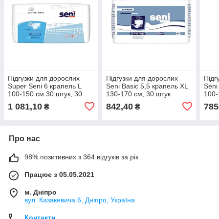
Підгузки для дорослих
Підгузки для дорослих
Підг
Super Seni 6 крапель L
Seni Basic 5,5 крапель XL
Seni
100-150 см 30 штук, 30
130-170 см, 30 штук
100-
штук
1 081,10
842,40
785
₴
₴
Про нас
98% позитивних з 364 відгуків за рік
Працює з 05.05.2021
м. Дніпро
вул. Казакевича 6, Дніпро, Україна
Контакти