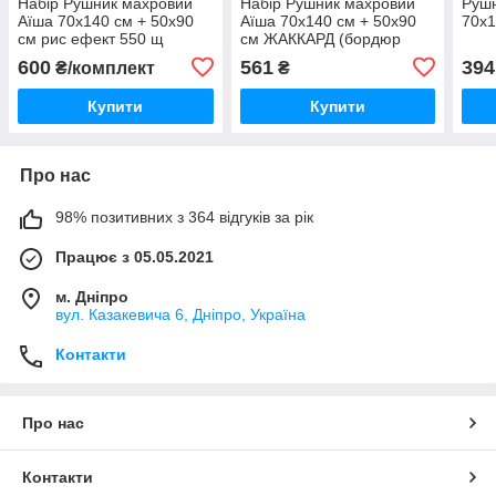
Набір Рушник махровий
Набір Рушник махровий
Рушн
Аїша 70х140 см + 50х90
Аїша 70х140 см + 50х90
70х1
см рис ефект 550 щ
см ЖАККАРД (бордюр
РОМБИ)
600
561
394
₴/комплект
₴
Купити
Купити
Про нас
98% позитивних з 364 відгуків за рік
Працює з 05.05.2021
м. Дніпро
вул. Казакевича 6, Дніпро, Україна
Контакти
Про нас
Контакти