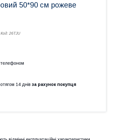
овий 50*90 см рожеве
Код:
26TJU
а телефоном
ротягом 14 днів
за рахунок покупця
ють відмінні експлуатаційні характеристики.