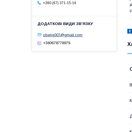
+380 (67) 371-15-16
А
с
oberig007@gmail.com
+380678778979
Х
В
К
К