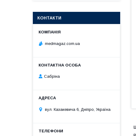
КОНТАКТИ
medmagaz.com.ua
Сабріна
вул. Казакевича 6, Дніпро, Україна
Щ
Р