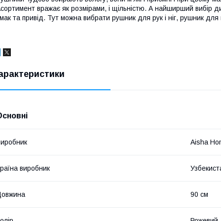
сортимент вражає як розмірами, і щільністю. А найширший вибір д
мак та привід. Тут можна вибрати рушник для рук і ніг, рушник для 
арактеристики
Основні
иробник
Aisha Hom
раїна виробник
Узбекист
Довжина
90 см
олір
Рожевий