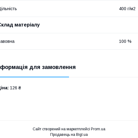
ільність
400 г/м2
Склад матеріалу
авовна
100 %
нформація для замовлення
іна:
126 ₴
Сайт створений на маркетплейсі
Prom.ua
Продавець на Bigl.ua