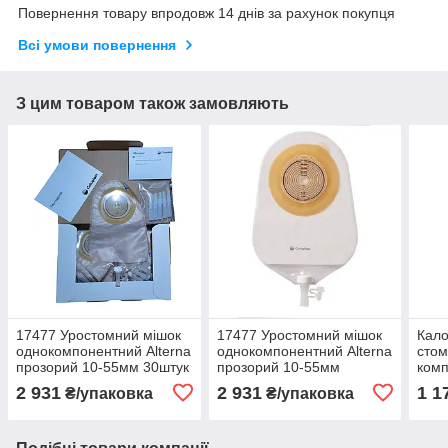
Повернення товару впродовж 14 днів за рахунок покупця
Всі умови повернення
З цим товаром також замовляють
17477 Уростомний мішок
17477 Уростомний мішок
Кал
однокомпонентний Alterna
однокомпонентний Alterna
стом
прозорий 10-55мм 30штук
прозорий 10-55мм
ком
SenS
2 931
2 931
1 1
₴/упаковка
₴/упаковка
флан
10-3