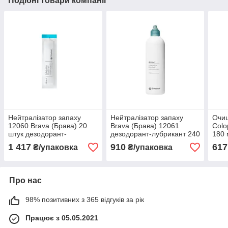
Подібні товари компанії
Нейтралізатор запаху
Нейтралізатор запаху
Очищ
12060 Brava (Брава) 20
Brava (Брава) 12061
Colo
штук дезодорант-
дезодорант-лубрикант 240
180 
лубрикант саше 7,5 мл
мл во флаконі
1 417
910
617
₴/упаковка
₴/упаковка
Про нас
98% позитивних з 365 відгуків за рік
Працює з 05.05.2021