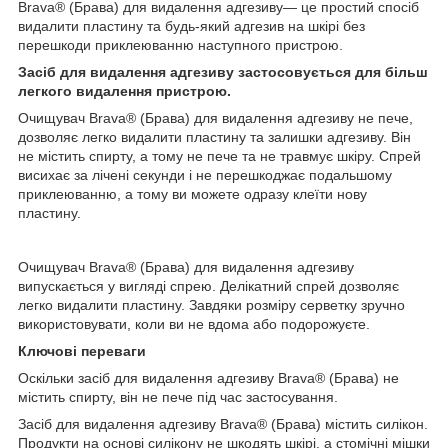
Brava
®
(Брава) для видалення адгезиву— це простий спосіб
видалити пластину та будь-який адгезив на шкірі без
перешкоди приклеюванню наступного пристрою.
Засіб для видалення адгезиву застосовується для більш
легкого видалення пристрою.
Очищувач Brava
®
(Брава) для видалення адгезиву не пече,
дозволяє легко видалити пластину та залишки адгезиву. Він
не містить спирту, а тому не пече та не травмує шкіру. Спрей
висихає за лічені секунди і не перешкоджає подальшому
приклеюванню, а тому ви можете одразу клеїти нову
пластину.
Очищувач Brava
®
(Брава) для видалення адгезиву
випускається у вигляді спрею. Делікатний спрей дозволяє
легко видалити пластину. Завдяки розміру серветку зручно
використовувати, коли ви не вдома або подорожуєте.
Ключові переваги
Оскільки засіб для видалення адгезиву Brava
®
(Брава) не
містить спирту, він не пече під час застосування.
Засіб для видалення адгезиву Brava
®
(Брава) містить силікон.
Продукти на основі силікону не шкодять шкірі, а стомічні мішки