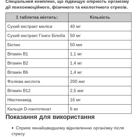
Спеціальний комплекс, що підвищує опірність організму
дії психоемоційного, фізичного та екологічного стресів.
1 таблетка містить:
Кількість
Сухий екстракт меліси
40 мг
Сухий екстракт Гінкго Білоба
50 мг
Біотин
50 мкг
Вітамін В1
1,1 мг
Вітамін В2
1,4 мг
Вітамін В6
1,4 мг
Фолієва кислота
200 мкг
Вітамін В12
2,5 мкг
Нікотинамід
16 мг
Кальція D-пантотенат
6 мг
Показання для використання
Сприяє якнайшвидшому відновленню організму після
стресу