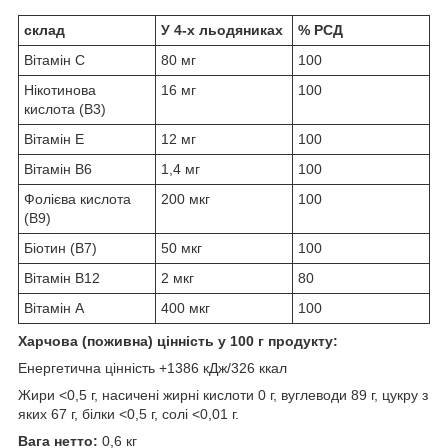
склад
У 4-х льодяниках
% РСД
Вітамін С
80 мг
100
Нікотинова
16 мг
100
кислота (B3)
Вітамін Е
12 мг
100
Вітамін В6
1,4 мг
100
Фолієва кислота
200 мкг
100
(B9)
Біотин (B7)
50 мкг
100
Вітамін В12
2 мкг
80
Вітамін А
400 мкг
100
Харчова (поживна) цінність у 100 г продукту:
Енергетична цінність +1386 кДж/326 ккал
Жири <0,5 г, насичені жирні кислоти 0 г, вуглеводи 89 г, цукру з
яких 67 г, білки <0,5 г, солі <0,01 г.
Вага нетто:
0,6 кг