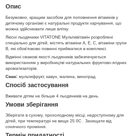
Опис
Безумовно, кращим засобом для поповнення вітамінів у
дитячому організмі є натуральні продукти харчування, що
можна здійснювати лише влітку.
Якісні льодяники VITATONE Мультивітамін розроблені
спеціально для дітей, містять вітаміни А, E, C, вітаміни групи
В, які обов'язково повинні прийматися в комплексі.
Відмінні смакові якості льодяників забезпечуються
використанням у виробництві натуральних фруктово-ягідних
ароматизаторів.
Смак:
мультифрукт, кавун, малина, виноград.
Спосіб застосування
Вживати дітям не більше 4 льодяників на день.
Умови зберігання
Зберігати в сухому, прохолодному місці, недоступному для
дітей, при температурі не вище 25
0С
. Захищати від
сонячного проміння.
Термін придатності