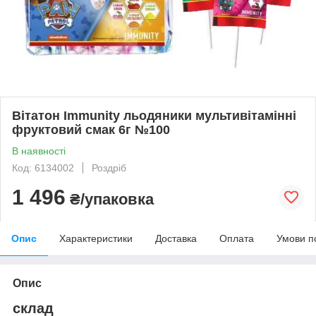
Вітатон Immunity льодяники мультивітамінні
фруктовий смак 6г №100
В наявності
Код: 6134002
Роздріб
1 496
₴/упаковка
Опис
Характеристики
Доставка
Оплата
Умови п
Опис
склад