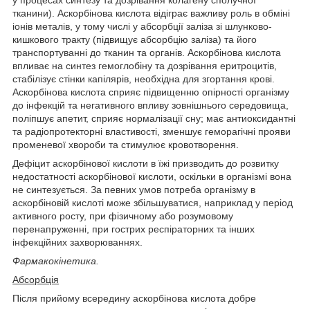
у процесах синтезу та дозрівання колагену сполучної
тканини). Аскорбінова кислота відіграє важливу роль в обміні
іонів металів, у тому числі у абсорбції заліза зі шлунково-
кишкового тракту (підвищує абсорбцію заліза) та його
транспортуванні до тканин та органів. Аскорбінова кислота
впливає на синтез гемоглобіну та дозрівання еритроцитів,
стабілізує стінки капілярів, необхідна для згортання крові.
Аскорбінова кислота сприяє підвищенню опірності організму
до інфекцій та негативного впливу зовнішнього середовища,
поліпшує апетит, сприяє нормалізації сну; має антиоксидантні
та радіопротекторні властивості, зменшує геморагічні прояви
променевої хвороби та стимулює кровотворення.
Дефіцит аскорбінової кислоти в їжі призводить до розвитку
недостатності аскорбінової кислоти, оскільки в організмі вона
не синтезується. За певних умов потреба організму в
аскорбіновій кислоті може збільшуватися, наприклад у період
активного росту, при фізичному або розумовому
перенапруженні, при гострих респіраторних та інших
інфекційних захворюваннях.
Фармакокінетика.
Абсорбція
Після прийому всередину аскорбінова кислота добре