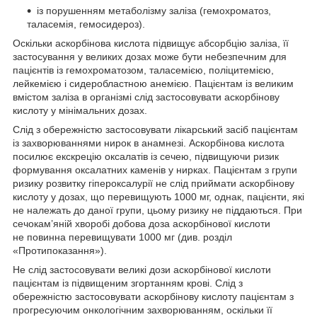
із порушенням метаболізму заліза (гемохроматоз,
таласемія, гемосидероз).
Оскільки аскорбінова кислота підвищує абсорбцію заліза, її
застосування у великих дозах може бути небезпечним для
пацієнтів із гемохроматозом, таласемією, поліцитемією,
лейкемією і сидеробластною анемією. Пацієнтам із великим
вмістом заліза в організмі слід застосовувати аскорбінову
кислоту у мінімальних дозах.
Слід з обережністю застосовувати лікарський засіб пацієнтам
із захворюваннями нирок в анамнезі. Аскорбінова кислота
посилює екскрецію оксалатів із сечею, підвищуючи ризик
формування оксалатних каменів у нирках. Пацієнтам з групи
ризику розвитку гіпероксалурії не слід приймати аскорбінову
кислоту у дозах, що перевищують 1000 мг, однак, пацієнти, які
не належать до даної групи, цьому ризику не піддаються. При
сечокам’яній хворобі добова доза аскорбінової кислоти
не повинна перевищувати 1000 мг (див. розділ
«Протипоказання»).
Не слід застосовувати великі дози аскорбінової кислоти
пацієнтам із підвищеним згортанням крові. Слід з
обережністю застосовувати аскорбінову кислоту пацієнтам з
прогресуючим онкологічним захворюванням, оскільки її