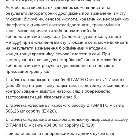
Аскорбінова кислота як відновник може впливати на
результати лабораторних досліджень при визначенні вмісту
глюкози, білірубіну, сечової кислоти, креатиніну, неорганічних
фосфатів, активності лактатдегідрогенази, трансаміназ в
крові; може спричиняти хибнопозитивний або
хибнонегативний результат (залежно від застосовуваного
методу) при визначенні вмісту глюкози в сечі; може впливати
на результати визначення біохімічними методами
концентрації креатиніну, сечової кислоти в сечі. При
застосуванні великих доз аскорбінової кислоти може бути
хибнонегативним результат дослідження на наявність
прихованої крові у калі.
1 таблетка лікарського засобу ВІТАМІН С містить 1,7 ммоль
(або 39 мг) натрію, тому пацієнтам, які дотримуються дієти з
контрольованим вмістом натрію, слід з обережністю
застосовувати цей лікарський засіб.
1 таблетка жувальна лікарського засобу ВІТАМІН С містить
506,26 мг сорбіту (Е 420).
1 таблетка жувальна зі смаком апельсину лікарського засобу
ВІТАМІН С містить 484,80 мг сорбіту (Е 420).
При встановленій непереносимості деяких цукрів слід