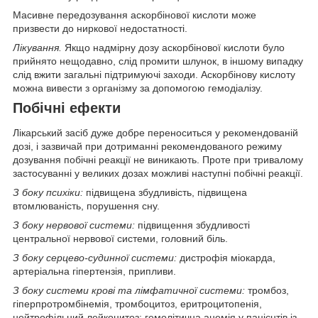
Масивне передозування аскорбінової кислоти може
призвести до ниркової недостатності.
Лікування.
Якщо надмірну дозу аскорбінової кислоти було
прийнято нещодавно, слід промити шлунок, в іншому випадку
слід вжити загальні підтримуючі заходи. Аскорбінову кислоту
можна вивести з організму за допомогою гемодіалізу.
Побічні ефекти
Лікарський засіб дуже добре переноситься у рекомендованій
дозі, і зазвичай при дотриманні рекомендованого режиму
дозування побічні реакції не виникають. Проте при тривалому
застосуванні у великих дозах можливі наступні побічні реакції.
З боку психіки:
підвищена збудливість, підвищена
втомлюваність, порушення сну.
З боку нервової системи:
підвищення збудливості
центральної нервової системи, головний біль.
З боку серцево-судинної системи:
дистрофія міокарда,
артеріальна гіпертензія, припливи.
З боку системи крові та лімфатичної системи:
тромбоз,
гіперпротромбінемія, тромбоцитоз, еритроцитопенія,
нейтрофільний лейкоцитоз; гемолітична анемія у пацієнтів із