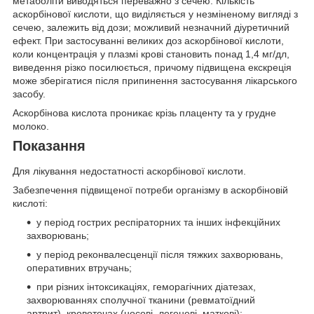
метаболіти виводяться переважно з сечею. Кількість
аскорбінової кислоти, що виділяється у незміненому вигляді з
сечею, залежить від дози; можливий незначний діуретичний
ефект. При застосуванні великих доз аскорбінової кислоти,
коли концентрація у плазмі крові становить понад 1,4 мг/дл,
виведення різко посилюється, причому підвищена екскреція
може зберігатися після припинення застосування лікарського
засобу.
Аскорбінова кислота проникає крізь плаценту та у грудне
молоко.
Показання
Для лікування недостатності аскорбінової кислоти.
Забезпечення підвищеної потреби організму в аскорбіновій
кислоті:
у період гострих респіраторних та інших інфекційних
захворювань;
у період реконвалесценції після тяжких захворювань,
оперативних втручань;
при різних інтоксикаціях, геморагічних діатезах,
захворюваннях сполучної тканини (ревматоїдний
артрит), кровотечах (носові, легеневі, маткові);