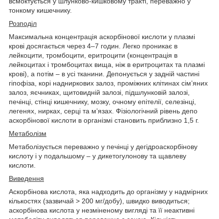
всмоктується у шлунково-кишковому тракті, переважно у
тонкому кишечнику.
Розподіл
Максимальна концентрація аскорбінової кислоти у плазмі
крові досягається через 4‒7 годин. Легко проникає в
лейкоцити, тромбоцити, еритроцити (концентрація в
лейкоцитах і тромбоцитах вища, ніж в еритроцитах та плазмі
крові), а потім – в усі тканини. Депонується у задній частині
гіпофіза, корі надниркових залоз, проміжних клітинах сім’яних
залоз, яєчниках, щитовидній залозі, підшлунковій залозі,
печінці, стінці кишечнику, мозку, очному епітелії, селезінці,
легенях, нирках, серці та м’язах. Фізіологічний рівень депо
аскорбінової кислоти в організмі становить приблизно 1,5 г.
Метаболізм
Метаболізується переважно у печінці у дегідроаскорбінову
кислоту і у подальшому – у дикетогулонову та щавлеву
кислоти.
Виведення
Аскорбінова кислота, яка надходить до організму у надмірних
кількостях (зазвичай > 200 мг/добу), швидко виводиться;
аскорбінова кислота у незміненому вигляді та її неактивні