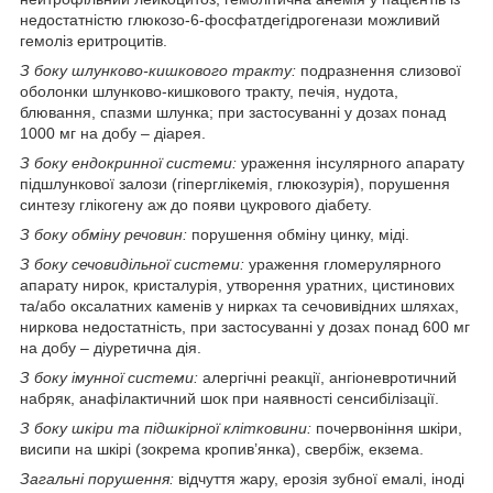
недостатністю глюкозо-6-фосфатдегідрогенази можливий
гемоліз еритроцитів.
З боку шлунково-кишкового тракту:
подразнення слизової
оболонки шлунково-кишкового тракту, печія, нудота,
блювання, спазми шлунка; при застосуванні у дозах понад
1000 мг на добу ‒ діарея.
З боку ендокринної системи:
ураження інсулярного апарату
підшлункової залози (гіперглікемія, глюкозурія), порушення
синтезу глікогену аж до появи цукрового діабету.
З боку обміну речовин:
порушення обміну цинку, міді.
З боку сечовидільної системи:
ураження гломерулярного
апарату нирок, кристалурія, утворення уратних, цистинових
та/або оксалатних каменів у нирках та сечовивідних шляхах,
ниркова недостатність, при застосуванні у дозах понад 600 мг
на добу ‒ діуретична дія.
З боку імунної системи:
алергічні реакції, ангіоневротичний
набряк, анафілактичний шок при наявності сенсибілізації.
З боку шкіри та підшкірної клітковини:
почервоніння шкіри,
висипи на шкірі (зокрема кропив’янка), свербіж, екзема.
Загальні порушення:
відчуття жару, ерозія зубної емалі, іноді