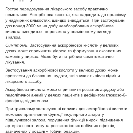
Гостре передозування лікарського засобу практично
неможливе. Аскорбінова кислота, яка надходить до організму
у надмірних кількостях, швидко виводиться. При застосуванні
доз понад 3000 мг на добу неабсорбована аскорбінова
кислота виводиться переважно у незміненому вигляді
з калом.
Симптоми
. Застосування аскорбінової кислоти у великих
дозах може спричинити діарею та формування оксалатних
каменів у нирках. Може бути потрібним симптоматичне
лікування.
Застосування аскорбінової кислоти у великих дозах може
призвести до блювання, нудоти, які зникають після відміни
лікарського засобу.
Аскорбінова кислота може спричинити розвиток ацидозу або
гемолітичної анемії у деяких пацієнтів з дефіцитом глюкозо-6-
фосфатдегідрогенази.
При тривалому застосуванні великих доз аскорбінової кислоти
можливе пригнічення функції інсулярного апарату
підшлункової залози, порушення функції нирок, підвищення
артеріального тиску та розвиток інших побічних ефектів,
зазначених у розділі «Побічні реакції».