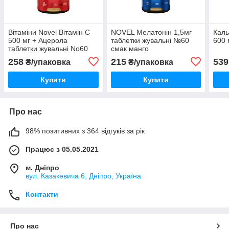
Вітаміни Novel Вітамін C
NOVEL Мелатонін 1,5мг
Кал
500 мг + Ацерола
таблетки жувальні №60
600
таблетки жувальні No60
смак манго
смак вишні
258
215
539
₴/упаковка
₴/упаковка
Купити
Купити
Про нас
98% позитивних з 364 відгуків за рік
Працює з 05.05.2021
м. Дніпро
вул. Казакевича 6, Дніпро, Україна
Контакти
Про нас