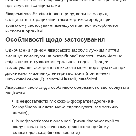
при лікуванні саліцилатами.
Лікарські засоби хінолінового ряду, кальцію хлорид,
саліцилати, тетрацикліни, глюкокортикостероїди при
тривалому застосуванні зменшують запаси аскорбінової
кислоти в організмі
Особливості щодо застосування
Одночасний прийом лікарського засобу з лужним питтям
зменшує всмоктування аскорбінової кислоти, тому його не
слід запивати лужною мінеральною водою. Процес
всмоктування аскорбінової кислоти може порушуватися при
дискінезіях кишечнику, ентеритах, ахілії (пригніченні
шлункової секреції), глистній інвазії, лямбліозі.
Лікарський засіб слід з особливою обережністю застосовувати
пацієнтам:
із недостатністю глюкозо-6-фосфатдегідрогенази
(аскорбінова кислота може спровокувати гемолітичну
анемію);
із нефролітіазом в анамнезі (ризик гіпероксалурії та
осаду оксалатів у сечовому тракті після прийому
великих доз аскорбінової кислоти);