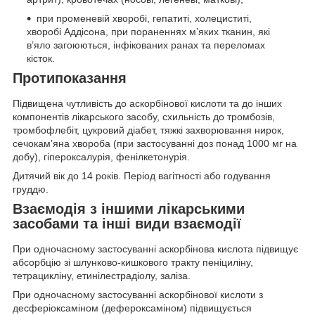
при променевій хворобі, гепатиті, холециститі,
хворобі Аддісона, при пораненнях м’яких тканин, які
в’яло загоюються, інфікованих ранах та переломах
кісток.
Протипоказання
Підвищена чутливість до аскорбінової кислоти та до інших
компонентів лікарського засобу, схильність до тромбозів,
тромбофлебіт, цукровий діабет, тяжкі захворювання нирок,
сечокам’яна хвороба (при застосуванні доз понад 1000 мг на
добу), гіпероксалурія, фенілкетонурія.
Дитячий вік до 14 років. Період вагітності або годування
груддю.
Взаємодія з іншими лікарськими
засобами та інші види взаємодії
При одночасному застосуванні аскорбінова кислота підвищує
абсорбцію зі шлунково-кишкового тракту пеніциліну,
тетрацикліну, етинілестрадіолу, заліза.
При одночасному застосуванні аскорбінової кислоти з
десферіоксаміном (дефероксаміном) підвищується