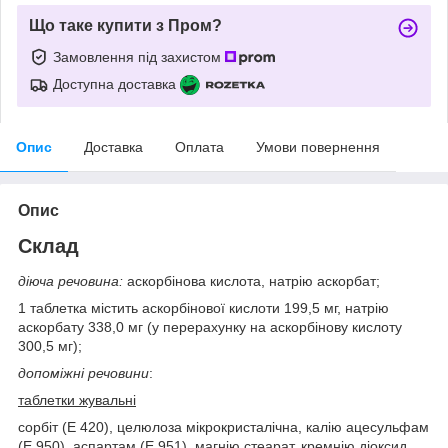
Що таке купити з Пром?
Замовлення під захистом
Доступна доставка
Опис
Доставка
Оплата
Умови повернення
Опис
Склад
діюча речовина:
аскорбінова кислота, натрію аскорбат;
1 таблетка містить аскорбінової кислоти 199,5 мг, натрію
аскорбату 338,0 мг (у перерахунку на аскорбінову кислоту
300,5 мг);
допоміжні речовини
:
таблетки жувальні
сорбіт (Е 420), целюлоза мікрокристалічна, калію ацесульфам
(Е 950), аспартам (Е 951), магнію стеарат, кремнію діоксид