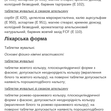
колоїдний безводний, барвник тартразин (Е 102);
таблетки жувальні зі смаком апельсину
сорбіт (Е 420), целюлоза мікрокристалічна, калію ацесульфам
(Е 950), аспартам (Е 951), магнію стеарат, кремнію діоксид
колоїдний безводний, ароматизатор апельсиновий
натуральний, барвник жовтий захід FCF (Е 110).
Лікарська форма
Таблетки жувальні.
Основні фізико-хімічні властивості:
таблетки жувальні
таблетки жовтого кольору, плоскоциліндричної форми з
фаскою; допускається неоднорідність кольору (вкраплення
білого та жовтого кольору); на поверхні таблетки допускається
наявність порошкоподібного нальоту;
таблетки жувальні зі смаком апельсину
таблетки рожево-оранжевого кольору, плоскоциліндричної
форми з фаскою; допускається неоднорідність кольору
(вкраплення білого та рожево-оранжевого кольору); на
поверхні таблетки допускається наявність порошкоподібного