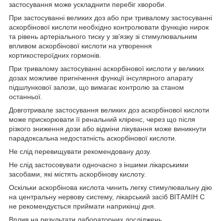
застосування може ускладнити перебіг хвороби.
При застосуванні великих доз або при тривалому застосуванні
аскорбінової кислоти необхідно контролювати функцію нирок
та рівень артеріального тиску у зв’язку зі стимулювальним
впливом аскорбінової кислоти на утворення
кортикостероїдних гормонів.
При тривалому застосуванні аскорбінової кислоти у великих
дозах можливе пригнічення функції інсулярного апарату
підшлункової залози, що вимагає контролю за станом
останньої.
Довготривале застосування великих доз аскорбінової кислоти
може прискорювати її ренальний кліренс, через що після
різкого зниження дози або відміни лікування може виникнути
парадоксальна недостатність аскорбінової кислоти.
Не слід перевищувати рекомендовану дозу.
Не слід застосовувати одночасно з іншими лікарськими
засобами, які містять аскорбінову кислоту.
Оскільки аскорбінова кислота чинить легку стимулювальну дію
на центральну нервову систему, лікарський засіб ВІТАМІН С
не рекомендується приймати наприкінці дня.
Вплив на результати лабораторних досліджень