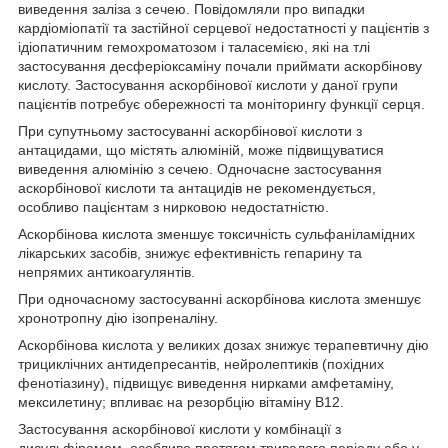
виведення заліза з сечею. Повідомляли про випадки
кардіоміопатії та застійної серцевої недостатності у пацієнтів з
ідіопатичним гемохроматозом і таласемією, які на тлі
застосування десферіоксаміну почали приймати аскорбінову
кислоту. Застосування аскорбінової кислоти у даної групи
пацієнтів потребує обережності та моніторингу функції серця.
При супутньому застосуванні аскорбінової кислоти з
антацидами, що містять алюміній, може підвищуватися
виведення алюмінію з сечею. Одночасне застосування
аскорбінової кислоти та антацидів не рекомендується,
особливо пацієнтам з нирковою недостатністю.
Аскорбінова кислота зменшує токсичність сульфаніламідних
лікарських засобів, знижує ефективність гепарину та
непрямих антикоагулянтів.
При одночасному застосуванні аскорбінова кислота зменшує
хронотропну дію ізопреналіну.
Аскорбінова кислота у великих дозах знижує терапевтичну дію
трициклічних антидепресантів, нейролептиків (похідних
фенотіазину), підвищує виведення нирками амфетаміну,
мексилетину; впливає на резорбцію вітаміну В
12
.
Застосування аскорбінової кислоти у комбінації з
дисульфірамом, особливо протягом тривалого періоду або у