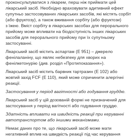
проконсультуватися з лікарем, перш ніж приймати цей
лікарський засіб. Необхідно враховувати адитивний ефект
супутньо застосовуваних лікарських засобів, які містять сорбіт
(або фруктозу), а також вживання сорбіту (або фруктози)
з їжею. Вміст сорбіту в лікарських засобах для перорального
прийому може впливати на біодоступність інших лікарських
засобів для перорального прийому при їх супутньому
застосуванні.
Лікарський засіб містить аспартам (Е 951) – джерело
фенілаланіну, що являє небезпеку для хворих на
фенілкетонурію (див. розділ «Протипоказання»).
Лікарський засіб містить барвник тартразин (E 102) або
жовтий захід FCF (Е 110), який може спричинити алергічні
реакції.
Застосування у період вагітності або годування груддю.
Лікарський засіб у цій дозованій формі не призначений для
застосування у період вагітності або годування груддю.
Здатність впливати на швидкість реакції при керуванні
автотранспортом або іншими механізмами.
Немає даних про те, що лікарський засіб може мати
негативний вплив на швидкість реакції під час керування