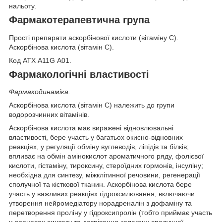
нальоту.
Фармакотерапевтична група
Прості препарати аскорбінової кислоти (вітаміну С).
Аскорбінова кислота (вітамін С).
Код АТХ A11G А01.
Фармакологічні властивості
Фармакодинаміка.
Аскорбінова кислота (вітамін C) належить до групи
водорозчинних вітамінів.
Аскорбінова кислота має виражені відновлювальні
властивості, бере участь у багатьох окисно-відновних
реакціях, у регуляції обміну вуглеводів, ліпідів та білків;
впливає на обмін амінокислот ароматичного ряду, фолієвої
кислоти, гістаміну, тироксину, стероїдних гормонів, інсуліну;
необхідна для синтезу, міжклітинної речовини, регенерації
сполучної та кісткової тканин. Аскорбінова кислота бере
участь у важливих реакціях гідроксилювання, включаючи
утворення нейромедіатору норадреналін з дофаміну та
перетворення проліну у гідроксипролін (тобто приймає участь