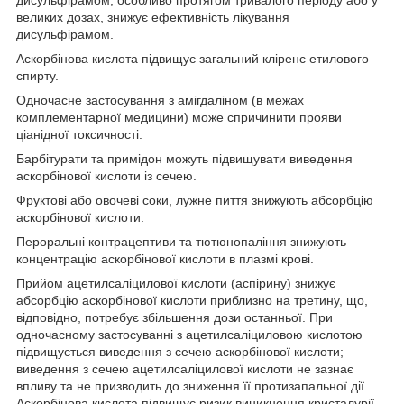
великих дозах, знижує ефективність лікування
дисульфірамом.
Аскорбінова кислота підвищує загальний кліренс етилового
спирту.
Одночасне застосування з амігдаліном (в межах
комплементарної медицини) може спричинити прояви
ціанідної токсичності.
Барбітурати та примідон можуть підвищувати виведення
аскорбінової кислоти із сечею.
Фруктові або овочеві соки, лужне пиття знижують абсорбцію
аскорбінової кислоти.
Пероральні контрацептиви та тютюнопаління знижують
концентрацію аскорбінової кислоти в плазмі крові.
Прийом ацетилсаліцилової кислоти (аспірину) знижує
абсорбцію аскорбінової кислоти приблизно на третину, що,
відповідно, потребує збільшення дози останньої. При
одночасному застосуванні з ацетилсаліциловою кислотою
підвищується виведення з сечею аскорбінової кислоти;
виведення з сечею ацетилсаліцилової кислоти не зазнає
впливу та не призводить до зниження її протизапальної дії.
Аскорбінова кислота підвищує ризик виникнення кристалурії