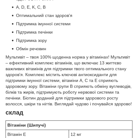
A, D, E, K, C, B
Оптимальний стан здоров'я
Підтримка імунної системи
Підтримка печінки
Підтримка зору
Обмін речовин
Мультивіт – твоя 100% щоденна норма у вітамінах! Мультивіт
– ефективний комплекс вітамінів, що включає 13 життєво
важливих вітамінів для підтримки твого оптимального стану
здоров'я. Комплекс містить ключові антиоксиданти для
підтримки імунної системи, вітаміни А, С та Е сприяють
здоровому зору. Вітаміни групи В сприяють обміну вуглеводів,
білків та жирів, підтримують роботу нервової системи та
печінки. Біотин доданий для підтримки здорового росту
волосся, шкіри та нігтів. Виглядай чудово і почувайся здорово!
склад
Вітаміни (Шипучі)
Вітамін E
12 мг