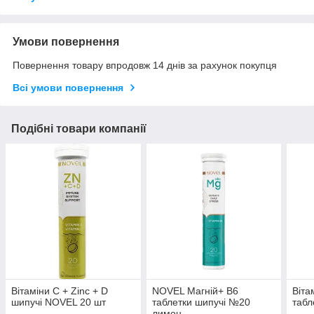
Умови повернення
Повернення товару впродовж 14 днів за рахунок покупця
Всі умови повернення
Подібні товари компанії
Вітаміни C + Zinc + D
NOVEL Магній+ В6
Віта
шипучі NOVEL 20 шт
таблетки шипучі №20
табл
лимон