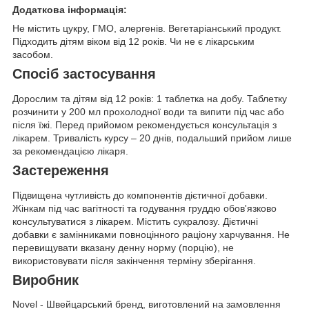
Додаткова інформація:
Не містить цукру, ГМО, алергенів. Вегетаріанський продукт.
Підходить дітям віком від 12 років. Чи не є лікарським
засобом.
Спосіб застосування
Дорослим та дітям від 12 років: 1 таблетка на добу. Таблетку
розчинити у 200 мл прохолодної води та випити під час або
після їжі. Перед прийомом рекомендується консультація з
лікарем. Тривалість курсу – 20 днів, подальший прийом лише
за рекомендацією лікаря.
Застереження
Підвищена чутливість до компонентів дієтичної добавки.
Жінкам під час вагітності та годування груддю обов'язково
консультуватися з лікарем. Містить сукралозу. Дієтичні
добавки є замінниками повноцінного раціону харчування. Не
перевищувати вказану денну норму (порцію), не
використовувати після закінчення терміну зберігання.
Виробник
Novel - Швейцарський бренд, виготовлений на замовлення