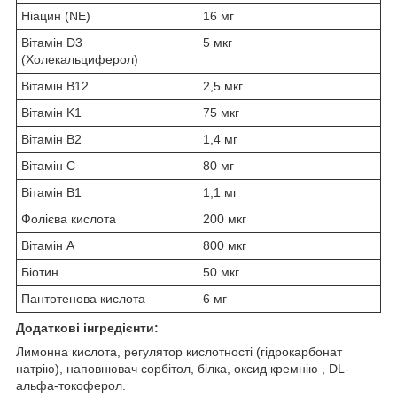
Ніацин (NE)
16 мг
Вітамін D3
5 мкг
(Холекальциферол)
Вітамін В12
2,5 мкг
Вітамін K1
75 мкг
Вітамін В2
1,4 мг
Вітамін С
80 мг
Вітамін В1
1,1 мг
Фолієва кислота
200 мкг
Вітамін А
800 мкг
Біотин
50 мкг
Пантотенова кислота
6 мг
Додаткові інгредієнти:
Лимонна кислота, регулятор кислотності (гідрокарбонат
натрію), наповнювач сорбітол, білка, оксид кремнію , DL-
альфа-токоферол.