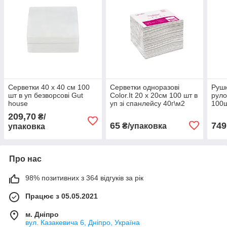
Серветки 40 х 40 см 100
Серветки одноразові
Рушн
шт в уп безворсові Gut
Color.It 20 х 20см 100 шт в
руло
house
уп зі спанлейсу 40г\м2
100ш
209,70
₴/
65
749
₴/упаковка
упаковка
Про нас
98% позитивних з 364 відгуків за рік
Працює з 05.05.2021
м. Дніпро
вул. Казакевича 6, Дніпро, Україна