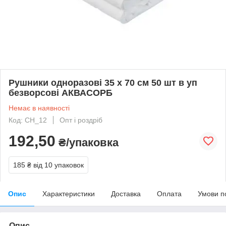
Рушники одноразові 35 х 70 см 50 шт в уп
безворсові АКВАСОРБ
Немає в наявності
Код: CH_12
Опт і роздріб
192,50
₴/упаковка
185 ₴
від 10 упаковок
Опис
Характеристики
Доставка
Оплата
Умови п
Опис