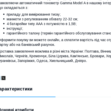
амовляючи автоматичний тонометр Gamma Model А в нашому інтерне
о складається з:
приладу для вимірювання тиску;
манжети з регулюванням обхвату 22-32 см;
4 батарейки типу ААА з потужністю в 1,5В;
інструкції;
гарантійного талону (термін гарантійного обслуговування стано
формити покупку ви можете онлайн, а сплатити вартість під час о
артку або на банківський рахунок.
оставка замовлення можлива в різні міста України: Полтава, Вінн
иколаїв, Чернігів, Кременчук, Біла Церква, Кам'янське, Бровари, Херс
ранківськ, Запоріжжя, Одеса, Хмельницький, Дніпро.
арактеристики
Основні атрибути