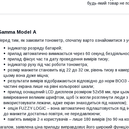
будь-який товар не п
Gamma Model А
еред тим, як замовити тонометр, спочатку варто ознайомитися з у
індикатор розряду батарей;
прилад автоматично вимикається через 60 секунд бездіяльнос
прилад фіксує час та дату проведення вимірів тиску;
індикатор руху під час роботи тонометра;
розмір манжети становить від 22 до 32 см, рівень тиску в камер
цьому вона дуже міцна;
результати вимірів відображаються відповідно до норм ВООЗ –
частині екрана лише на рівні кольорової шкали;
прилад оснащений LCD дисплеєм розміром 52х58 мм, при цьом
вимірювання великим шрифтом, щоб їх могли розглянути люди з
використовувати лежачи, адже екран знаходиться під нахилом);
опція FUZZY LOGIC – вона автоматично підлаштовується під і
до манжети достатньо повітря, не передавлюючи;
пам'ять вимірів 2-х користувачів – лише 180 вимірів (по 90 на ко
агалом, заявлена ціна приладу виправдовує його широкий функціона