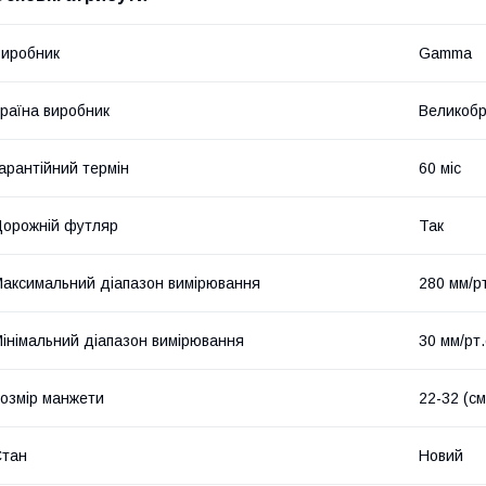
иробник
Gamma
раїна виробник
Великобр
арантійний термін
60 міс
орожній футляр
Так
аксимальний діапазон вимірювання
280 мм/рт
інімальний діапазон вимірювання
30 мм/рт.
озмір манжети
22-32 (см
Стан
Новий