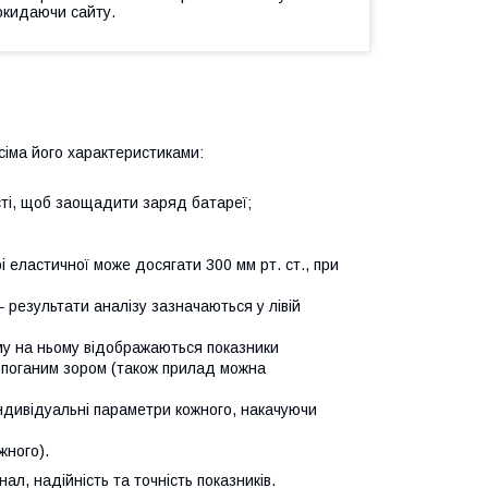
окидаючи сайту.
сіма його характеристиками:
ті, щоб заощадити заряд батареї;
і еластичної може досягати 300 мм рт. ст., при
 результати аналізу зазначаються у лівій
у на ньому відображаються показники
 поганим зором (також прилад можна
ндивідуальні параметри кожного, накачуючи
жного).
л, надійність та точність показників.