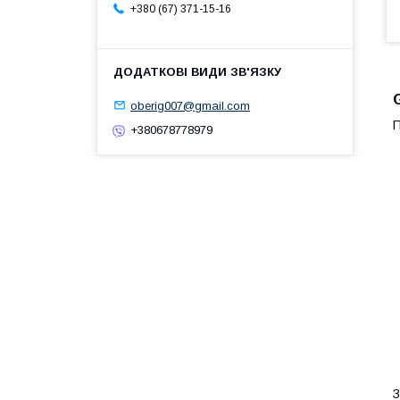
+380 (67) 371-15-16
oberig007@gmail.com
П
+380678778979
З