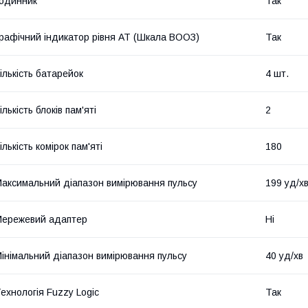
одинник
Так
рафічний індикатор рівня АТ (Шкала ВООЗ)
Так
ількість батарейок
4 шт.
ількість блоків пам'яті
2
ількість комірок пам'яті
180
аксимальний діапазон вимірювання пульсу
199 уд/х
ережевий адаптер
Ні
інімальний діапазон вимірювання пульсу
40 уд/хв
ехнологія Fuzzy Logic
Так