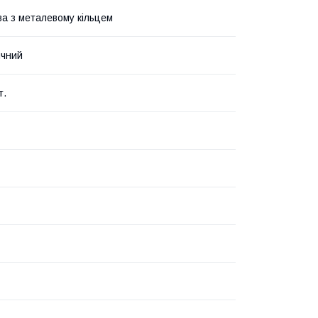
а з металевому кільцем
ичний
т.