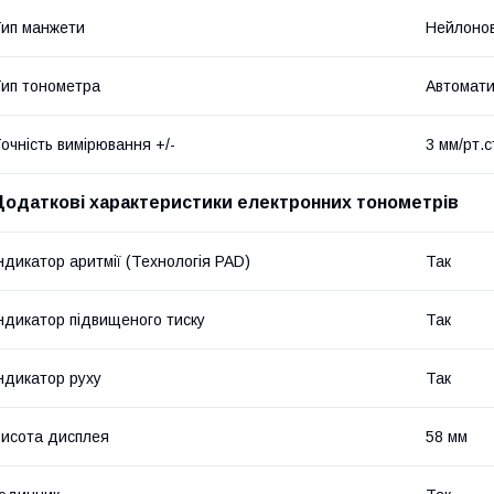
ип манжети
Нейлонов
ип тонометра
Автомат
очність вимірювання +/-
3 мм/рт.с
Додаткові характеристики електронних тонометрів
ндикатор аритмії (Технологія PAD)
Так
ндикатор підвищеного тиску
Так
ндикатор руху
Так
исота дисплея
58 мм