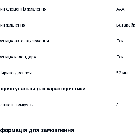
ип елементів живлення
AAA
ип живлення
Батарей
ункція автовідключення
Так
ункція календаря
Так
Ширина дисплея
52 мм
Користувальницькі характеристики
очність виміру +/-
3
нформація для замовлення