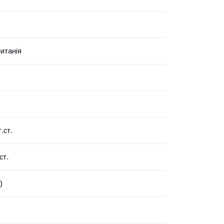
итанія
.ст.
ст.
)