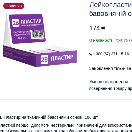
Лейкопласти
Новинка
бавовняній о
174 ₴
В наявності
Код:
2В Г
+380 (67) 371-15-16
Замовлення тільки з
повернення товару п
B Пластир на тканинній бавовняній основі, 100 шт
ластирі першої допомоги нестерильні, призначені для використанн
ерев'язувального та захисного засобу при дрібних пошкодженнях ш