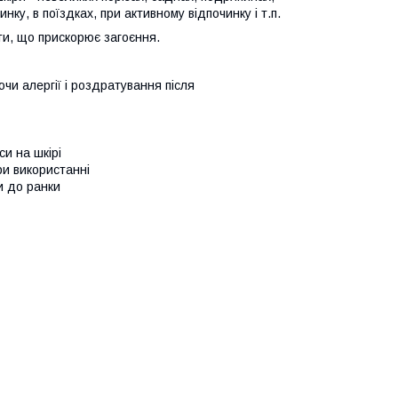
нку, в поїздках, при активному відпочинку і т.п.
ти, що прискорює загоєння.
чи алергії і роздратування після
си на шкірі
ри використанні
и до ранки