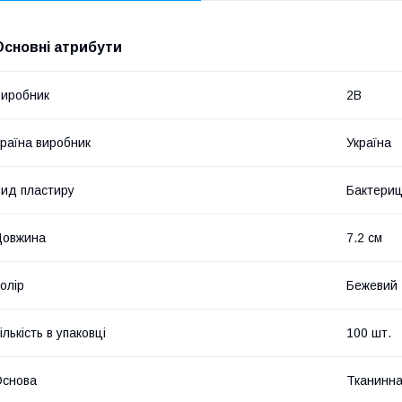
Основні атрибути
иробник
2В
раїна виробник
Україна
ид пластиру
Бактери
Довжина
7.2 см
олір
Бежевий
ількість в упаковці
100 шт.
Основа
Тканинн