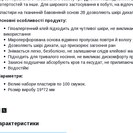
отертостей та інше. Для широкого застосування в побуті, на відпочи
ластири на тканинній бавовняній основі 2В дозволяють шкірі диха
сновні особливості продукту:
Гіпоалергенний клей підходить для чутливої шкіри, не викликаю
використання
Мікроперфорована основа відмінно пропускає повітря й вологу
Дозволяють шкірі дихати, що прискорює загоєння ран
Знімається легко, безболісно, не залишаючи слідів клейової ма
Підходить для тривалого носіння, не викликає дискомфорту п
Захисні подушечки абсорбують кров та ексудат, не прилипаюч
Водостійкі
Параметри:
Великі набори пластирів по 100 смужок.
Розмір виробу 19*72 мм
арактеристики