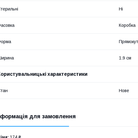
терильні
Ні
асовка
Коробка
Форма
Прямоку
Ширина
1.9 см
Користувальницькі характеристики
Стан
Нове
нформація для замовлення
іна:
174 ₴