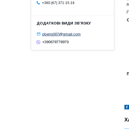
+380 (67) 371-15-16
п
П
О
oberig007@gmail.com
+380678778979
Х