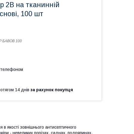
р 2В на тканинній
снові, 100 шт
Р БАВОВ 100
а телефоном
ротягом 14 днів
за рахунок покупця
я в якості зовнішнього антисептичного
кіри - невеликих порізах, саднах, подряпинах,