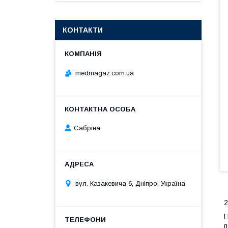
КОНТАКТИ
medmagaz.com.ua
Сабріна
вул. Казакевича 6, Дніпро, Україна
2
П
п