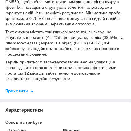
GM550, щоб забезпечити точне вимірювання рівня цукру в
крові. Їх інноваційна структура з золотими електродами
гарантує надійність і точність результатів. Мінімальна проба
крові всього 0,75 мкл дозволяє отримувати швидкі й надійні
вимірювання зручним і ефективним способом.
Тест-смужки містять такі ключові реагенти, як склад, не
вступають в реакцію (45,7%), феррицианид калію (39,5%), та
глюкозооксидаза (Aspergіllus nіger) (GOD) (14,8%), які
забезпечують надійність та стабільність хімічних процесів в
процесі вимірювання.
Термін придатності тест-смужок зазначено на упаковці, а
після відкриття флакона вони залишаються ефективними
протягом 12 місяців, забезпечуючи довготривале
використання і надійні результати.
Приховати
Характеристики
Основні атрибути
Виробник
Bionime