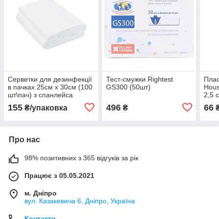
Серветки для дезинфекції
Тест-смужки Rightest
Плас
в пачках 25см х 30см (100
GS300 (50шт)
Hous
шт\пач) з спанлейса
2,5 
40г\м2
1 шт
155
496
66
₴/упаковка
₴
Про нас
98% позитивних з 365 відгуків за рік
Працює з 05.05.2021
м. Дніпро
вул. Казакевича 6, Дніпро, Україна
Контакти