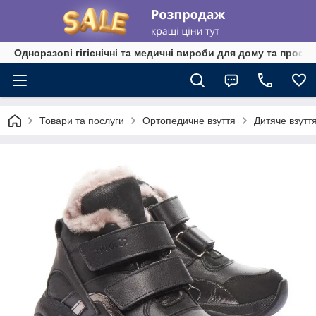
Одноразові гігієнічні та медичні вироби для дому та профе
Товари та послуги
Ортопедичне взуття
Дитяче взутт