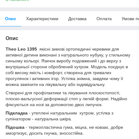
Опис
Характеристики
Доставка
Оплата
Умови п
Опис
Theo Leo 1395
якісні зимові ортопедичні черевики для
активної дитини виконані з натурального нубуку, у стильному
синьому кольорі. Язичок виробу подовжений і до верху з
внутрішньої сторони оброблений хутром. Модель поєднує в
собі високу якість і комфорт, створена для тривалих
прогулянок і активних ігор. Устілка знімна, завдяки чому її
можна замінити на лікувальну або індивідуальну.
Створені для профілактики та лікування плоскостопості,
плоско-вальгусної деформації стоп у легкій формі. Надійно
фіксуються на нозі за допомогою двох липучок.
Підкладка
- утеплені натуральним хутром, устілка з
супінатором - натуральна шкіра.
Підошва
- термопластична гума, міцна, не ковзає, добре
амортизує, досить гнучка, зносостійка.