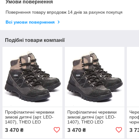
Умови повернення
Повернення товару впродовж 14 днів за рахунок покупця
Всі умови повернення
Подібні товари компанії
Профілактичні черевики
Профілактичні черевики
Чере
зимові дитячі (арт. LEO-
зимові дитячі (арт. LEO-
проф
1407), THEO LEO
1407), THEO LEO
чорн
(Туреччина) (чорний/
(Туреччина) (чорний/
(арт
3 470
3 470
3 7
₴
₴
сірий, 34)
сірий, 35)
(Тур