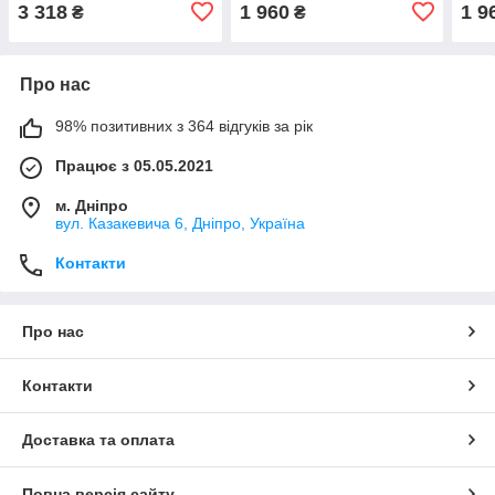
чорний, 26)
(Туреччина) (т.синій, 23)
(Тур
3 318
1 960
1 9
₴
₴
Про нас
98% позитивних з 364 відгуків за рік
Працює з 05.05.2021
м. Дніпро
вул. Казакевича 6, Дніпро, Україна
Контакти
Про нас
Контакти
Доставка та оплата
Повна версія сайту