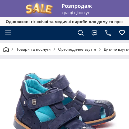
Одноразові гігієнічні та медичні вироби для дому та профе
Товари та послуги
Ортопедичне взуття
Дитяче взутт