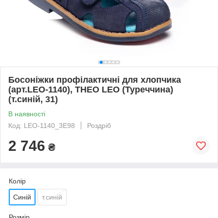
Босоніжки профілактичні для хлопчика
(арт.LEO-1140), THEO LEO (Туреччина)
(т.синій, 31)
В наявності
Код: LEO-1140_3E98
Роздріб
2 746
₴
Колір
Синій
т.синій
Розмір