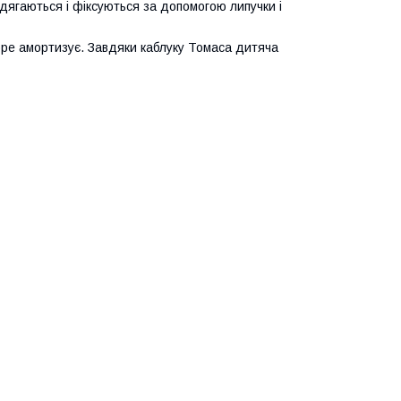
Одягаються і фіксуються за допомогою липучки і
обре амортизує. Завдяки каблуку Томаса дитяча