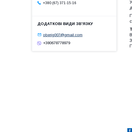
У
+380 (67) 371-15-16
д
П
с
oberig007@gmail.com
В
З
+380678778979
П