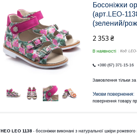
Босоніжки ор
(арт.LEO-113
(зелений/рож
2 353 ₴
В наявності
Код:
LEO-
+380 (67) 371-15-16
Замовлення тільки з
повернення товару п
THEO LEO 1138
- босоніжки виконані з натуральної шкіри рожевого 