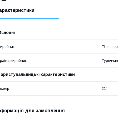
арактеристики
Основні
иробник
Theo Leo
раїна виробник
Туреччи
Користувальницькі характеристики
озмір
21''
нформація для замовлення