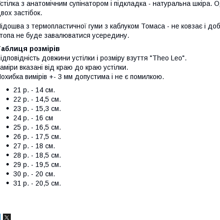
стілка з анатомічним супінатором і підкладка - натуральна шкіра. 
вох застібок.
ідошва з термопластичної гуми з каблуком Томаса - не ковзає і д
топа не буде завалюватися усередину.
Таблиця розмірів
ідповідність довжини устілки і розміру взуття "Theo Leo".
аміри вказані від краю до краю устілки.
охибка вимірів +- 3 мм допустима і не є помилкою.
21 р. - 14 см.
22 р. - 14,5 см.
23 р. - 15,3 см.
24 р. - 16 см
25 р. - 16,5 см.
26 р. - 17,5 см.
27 р. - 18 см.
28 р. - 18,5 см.
29 р. - 19,5 см.
30 р. - 20 см.
31 р. - 20,5 см.