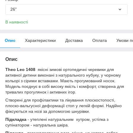
26"
В наявності
Опис
Характеристики
Доставка
Оплата
Умови п
Опис
Theo Leo 1408
якісні зимові ортопедичні черевики для
активної дитини виконані з натурального нубуку, у чорному
кольорі з сірими вставками. Мають прогумований носок.
Модель поєднує в собі високу якість і комфорт, створена для
тривалих прогулянок і активних ігор.
Створені для профілактики та лікування плоскостопості,
плоско-вальгусної деформації стоп у легкій формі. Надійно
фіксуються на нозі за допомогою шнурівки.
Підкладка
- утеплені натуральним хутром, устілка з
супінатором - натуральна шкіра.
Підошва
- термопластична гума, міцна, не ковзає, добре