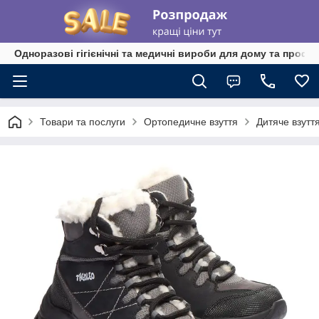
Одноразові гігієнічні та медичні вироби для дому та профе
Товари та послуги
Ортопедичне взуття
Дитяче взутт