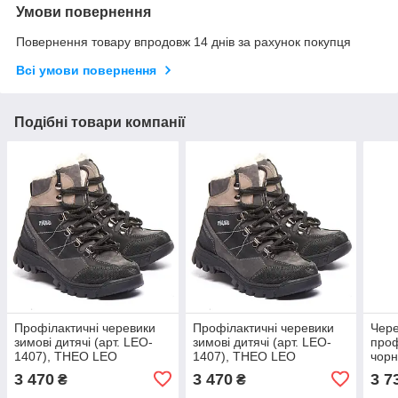
Умови повернення
Повернення товару впродовж 14 днів за рахунок покупця
Всі умови повернення
Подібні товари компанії
Профілактичні черевики
Профілактичні черевики
Чере
зимові дитячі (арт. LEO-
зимові дитячі (арт. LEO-
проф
1407), THEO LEO
1407), THEO LEO
чорн
(Туреччина) (чорний/
(Туреччина) (чорний/
(арт
3 470
3 470
3 7
₴
₴
сірий, 34)
сірий, 35)
(Тур