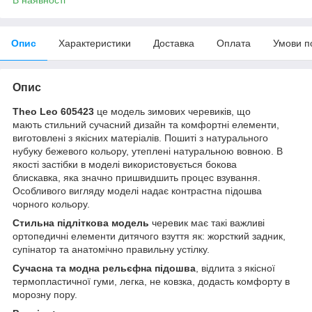
Опис
Характеристики
Доставка
Оплата
Умови п
Опис
Theo Leo 605423
це модель зимових черевиків, що
мають стильний сучасний дизайн та комфортні елементи,
виготовлені з якісних матеріалів. Пошиті з натурального
нубуку бежевого кольору, утеплені натуральною вовною. В
якості застібки в моделі використовується бокова
блискавка, яка значно пришвидшить процес взування.
Особливого вигляду моделі надає контрастна підошва
чорного кольору.
Стильна підліткова модель
черевик має такі важливі
ортопедичні елементи дитячого взуття як: жорсткий задник,
супінатор та анатомічно правильну устілку.
Сучасна та модна рельєфна підошва
, відлита з якісної
термопластичної гуми, легка, не ковзка, додасть комфорту в
морозну пору.