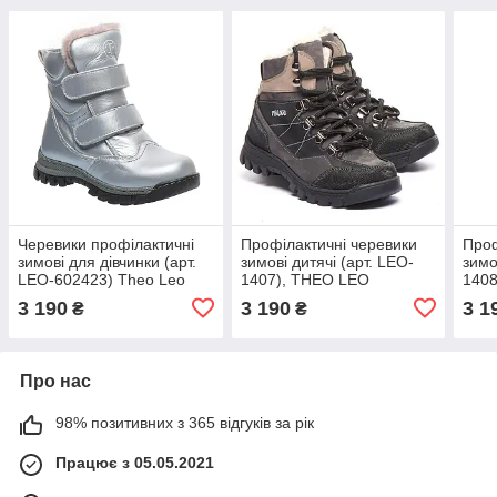
Черевики профілактичні
Профілактичні черевики
Проф
зимові для дівчинки (арт.
зимові дитячі (арт. LEO-
зимо
LEO-602423) Theo Leo
1407), THEO LEO
140
(Туреччина) (срібний, 20)
(Туреччина) (чорний/
(Тур
3 190
3 190
3 1
₴
₴
сірий, 27)
сіри
Про нас
98% позитивних з 365 відгуків за рік
Працює з 05.05.2021