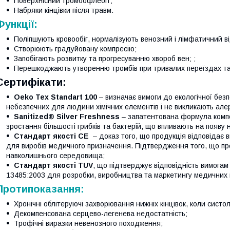
Поверхнісний тромбофлебіт;
Набряки кінцівки після травм.
Функції:
Поліпшують кровообіг, нормалізують венозний і лімфатичний ві
Створюють градуйовану компресію;
Запобігають розвитку та прогресуванню хвороб вен; ;
Перешкоджають утворенню тромбів при тривалих переїздах та
Сертифікати:
Oeko Tex Standart 100
– визначає вимоги до екологічної безп
небезпечних для людини хімічних елементів і не викликають алер
Sanitized® Silver Freshness
– запатентована формула компон
зростання більшості грибків та бактерій, що впливають на появу 
Стандарт якості CE
– доказ того, що продукція відповідає
для виробів медичного призначення. Підтвердження того, що пр
навколишнього середовища;
Стандарт якості TUV
, що підтверджує відповідність вимога
13485:2003 для розробки, виробництва та маркетингу медичних 
Протипоказання:
Хронічні облітеруючі захворювання нижніх кінцівок, коли систол
Декомпенсована серцево-легенева недостатність;
Трофічні виразки невенозного походження;