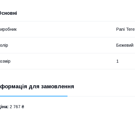
Основні
иробник
Pani Ter
олір
Бежевий
озмір
1
нформація для замовлення
іна:
2 767 ₴