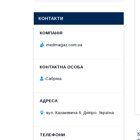
КОНТАКТИ
medmagaz.com.ua
Сабріна
вул. Казакевича 6, Дніпро, Україна
К
п