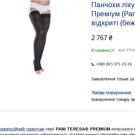
Панчохи ліку
Преміум (Pani
відкриті (беж
2 767 ₴
В наявності
Код:
PT04
+380 (67) 371-15-16
Замовлення тільки з
повернення товару п
омпресійний трикотаж
серії
PANI TERESA® PREMIUM
польського
оєднання медичної ефективності, підтвердженої європейським се