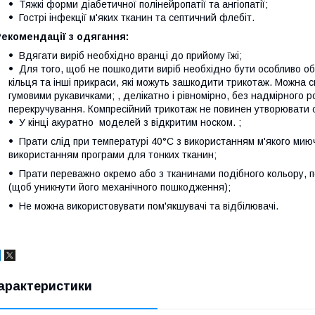
Тяжкі форми діабетичної полінейропатії та ангіопатії;
Гострі інфекції м'яких тканин та септичний флебіт.
екомендації з одягання:
Вдягати виріб необхідно вранці до прийому їжі;
Для того, щоб не пошкодити виріб необхідно бути особливо обе
кільця та інші прикраси, які можуть зашкодити трикотаж. Можна
гумовими рукавичками; , делікатно і рівномірно, без надмірного р
перекручування. Компресійний трикотаж не повинен утворювати ск
У кінці акуратно моделей з відкритим носком. ;
Прати слід при температурі 40°С з використанням м'якого мию
використанням програми для тонких тканин;
Прати переважно окремо або з тканинами подібного кольору, п
(щоб уникнути його механічного пошкодження);
Не можна використовувати пом'якшувачі та відбілювачі.
арактеристики