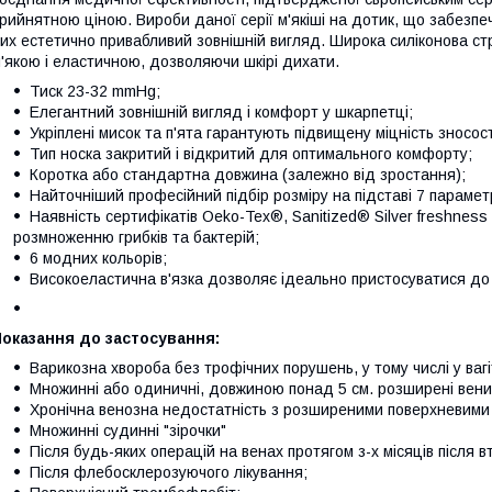
рийнятною ціною. Вироби даної серії м'якіші на дотик, що забезпе
их естетично привабливий зовнішній вигляд. Широка силіконова стр
'якою і еластичною, дозволяючи шкірі дихати.
Тиск 23-32 mmHg;
Елегантний зовнішній вигляд і комфорт у шкарпетці;
Укріплені мисок та п'ята гарантують підвищену міцність зносост
Тип носка закритий і відкритий для оптимального комфорту;
Коротка або стандартна довжина (залежно від зростання);
Найточніший професійний підбір розміру на підставі 7 параметр
Наявність сертифікатів Oeko-Tex®, Sanitized® Silver freshness
розмноженню грибків та бактерій;
6 модних кольорів;
Високоеластична в'язка дозволяє ідеально пристосуватися до 
оказання до застосування:
Варикозна хвороба без трофічних порушень, у тому числі у вагі
Множинні або одиничні, довжиною понад 5 см. розширені вени
Хронічна венозна недостатність з розширеними поверхневими
Множинні судинні "зірочки"
Після будь-яких операцій на венах протягом з-х місяців після в
Після флебосклерозуючого лікування;