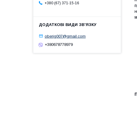
+380 (67) 371-15-16
п
н
м
oberig007@gmail.com
+380678778979
П