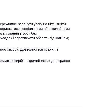
режними: звернути увагу на нігті, зняти
 скористатися спеціальними або звичайними
озтягування вгору і без
ладок і перетискати область під коліном;
чого засобу. Дозволяється прання з
оклавши виріб в окремий мішок для прання