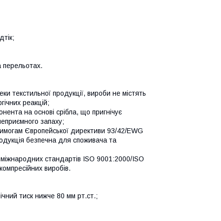
дтік;
 перельотах.
еки текстильної продукції, вироби не містять
гічних реакцій;
ента на основі срібла, що пригнічує
неприємного запаху;
 вимогам Європейської директиви 93/42/EWG
одукція безпечна для споживача та
м міжнародних стандартів ISO 9001:2000/ISO
компресійних виробів.
ічний тиск нижче 80 мм рт.ст.;