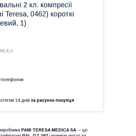
вальні 2 кл. компресії
 Teresa, 0462) короткі
евий, 1)
62_k_o
а телефоном
ротягом 14 днів
за рахунок покупця
 виробника
PANI TERESA MEDICA SA
– це
ртифікатом
RAL-GZ 387
і преміум-якості за