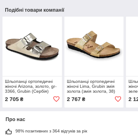
Подібні товари компанії
Шльопанці ортопедичні
Шльопанці ортопедичні
Шльо
жіночі Arizona, золото, gr-
жіночі Lima, Grubin змія
жіно
3366, Grubin (Сербія)
золота (змія золота, 38)
зеле
(золотий, 38)
2 705
2 767
2 1
₴
₴
Про нас
98% позитивних з 364 відгуків за рік