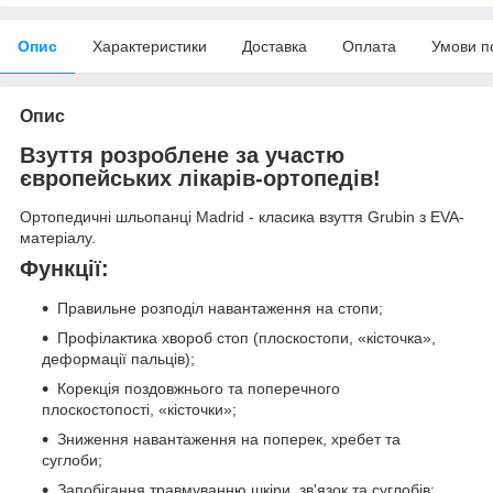
Опис
Характеристики
Доставка
Оплата
Умови п
Опис
Взуття розроблене за участю
європейських лікарів-ортопедів!
Ортопедичні шльопанці Madrid - класика взуття Grubin з EVA-
матеріалу.
Функції:
Правильне розподіл навантаження на стопи;
Профілактика хвороб стоп (плоскостопи, «кісточка»,
деформації пальців);
Корекція поздовжнього та поперечного
плоскостопості, «кісточки»;
Зниження навантаження на поперек, хребет та
суглоби;
Запобігання травмуванню шкіри, зв'язок та суглобів;