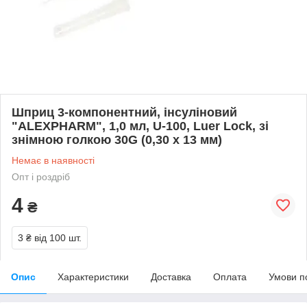
Шприц 3-компонентний, інсуліновий
"ALEXPHARM", 1,0 мл, U-100, Luer Lock, зі
знімною голкою 30G (0,30 х 13 мм)
Немає в наявності
Опт і роздріб
4
₴
3 ₴
від 100 шт.
Опис
Характеристики
Доставка
Оплата
Умови п