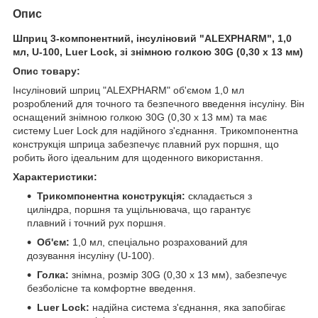
Опис
Шприц 3-компонентний, інсуліновий "ALEXPHARM", 1,0
мл, U-100, Luer Lock, зі знімною голкою 30G (0,30 х 13 мм)
Опис товару:
Інсуліновий шприц "ALEXPHARM" об'ємом 1,0 мл
розроблений для точного та безпечного введення інсуліну. Він
оснащений знімною голкою 30G (0,30 х 13 мм) та має
систему Luer Lock для надійного з'єднання. Трикомпонентна
конструкція шприца забезпечує плавний рух поршня, що
робить його ідеальним для щоденного використання.
Характеристики:
Трикомпонентна конструкція:
складається з
циліндра, поршня та ущільнювача, що гарантує
плавний і точний рух поршня.
Об'єм:
1,0 мл, спеціально розрахований для
дозування інсуліну (U-100).
Голка:
знімна, розмір 30G (0,30 х 13 мм), забезпечує
безболісне та комфортне введення.
Luer Lock:
надійна система з'єднання, яка запобігає