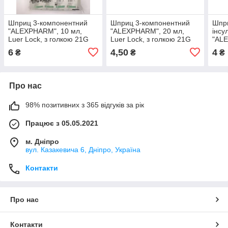
Шприц 3-компонентний
Шприц 3-компонентний
Шпри
"ALEXPHARM", 10 мл,
"ALEXPHARM", 20 мл,
інсу
Luer Lock, з голкою 21G
Luer Lock, з голкою 21G
"ALE
(0,8 х 40 мм)
(0,8 х 40 мм)
100,
6
4,50
4
₴
₴
₴
голк
Про нас
98% позитивних з 365 відгуків за рік
Працює з 05.05.2021
м. Дніпро
вул. Казакевича 6, Дніпро, Україна
Контакти
Про нас
Контакти