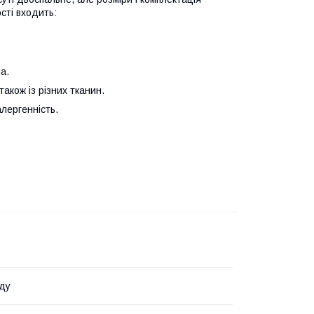
сті входить:
а.
також із різних тканин.
алергенність.
ду