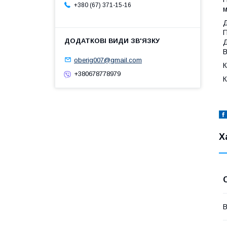
+380 (67) 371-15-16
м
Д
П
Д
В
oberig007@gmail.com
К
+380678778979
К
Х
В