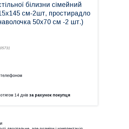
тільної білизни сімейний
15х145 см-2шт, простирадло
наволочка 50х70 см -2 шт.)
05731
а телефоном
ротягом 14 днів
за рахунок покупця
ни
суті двоспальне, але розміри і комплектація