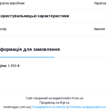
раїна виробник
Україна
Користувальницькі характеристики
олір
Амелія
нформація для замовлення
іна:
1 650 ₴
Сайт створений на маркетплейсі
Prom.ua
Продавець на Bigl.ua
medmagaz.com.ua |
Поскаржитися на контент
|
Політика конфіденційності