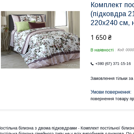
Комплект пос
(підковдра 2
220х240 см, 
1 650 ₴
В наявності
Код:
0000
+380 (67) 371-15-16
Замовлення тільки з
повернення товару п
остільна білизна з двома підковдрами - Комплект постільної білиз
остільна білизна сімейного типу не у всіх виробників однакова. По 