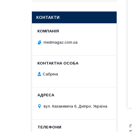
КОНТАКТИ
medmagaz.com.ua
Сабріна
вул. Казакевича 6, Дніпро, Україна
П
П