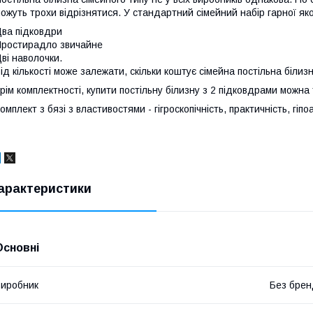
ожуть трохи відрізнятися. У стандартний сімейний набір гарної яко
ва підковдри
ростирадло звичайне
ві наволочки.
ід кількості може залежати, скільки коштує сімейна постільна білизн
рім комплектності, купити постільну білизну з 2 підковдрами можна 
омплект з бязі з властивостями - гігроскопічність, практичність, гіпо
арактеристики
Основні
иробник
Без брен