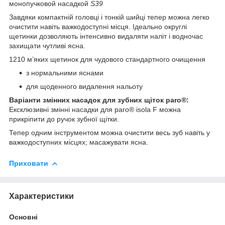
монопучковой насадкой
S39
Завдяки компактній головці і тонкій шийці тепер можна легко
очистити навіть важкодоступні місця. Ідеально округлі
щетинки дозволяють інтенсивно видаляти наліт і водночас
захищати чутливі ясна.
1210 м’яких щетинок для чудового стандартного очищення
з нормальними яснами
для щоденного видалення нальоту
Варіанти змінних насадок для зубних щіток paro®:
Ексклюзивні змінні насадки для paro® isola F можна
прикріпити до ручок зубної щітки.
Тепер одним інструментом можна очистити весь зуб навіть у
важкодоступних місцях; масажувати ясна.
Приховати
Характеристики
Основні