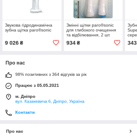
Звукова гідродинамічна
Змінні щітки paro®sonic
Зубн
зубна щітка paro®sonic
для глибокого очищення
Supe
та відбілювання, 2 шт.
сере
люд
9 026
934
343
₴
₴
мож
Про нас
98% позитивних з 364 відгуків за рік
Працює з 05.05.2021
м. Дніпро
вул. Казакевича 6, Дніпро, Україна
Контакти
Про нас