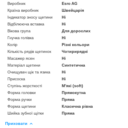
Виробник
Esro AG
Країна виробник
Швейцарія
Індикатор зносу щетини
Ні
Відбілююча вставка
Ні
Вікова група
Для дорослих
Гнучка голівка
Ні
Колір
Різні кольори
Кількість рядів щетинок
Чотирирядні
Масажер ясен
Ні
Матеріал щетини
Синтетична
Очищувач щік та язика
Ні
Присоска
Ні
Ступінь жорсткості
М'які (soft)
Форма головки
Прямокутна
Форма ручки
Пряма
Форма щетини
Класична рівна
Шийка зубної щітки
Пряма
Приховати