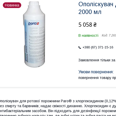
Ополіскувач 
Новинка
2000 мл
5 058 ₴
В наявності
Код:
7.26
+380 (67) 371-15-16
Замовлення тільки з
повернення товару п
поліскувач для ротової порожнини Paro® з хлоргексидином (0,12%
ез спирту та барвників; надає свіжості диханню. Хлоргексидин є
нтибактеріальним засобом. Він підходить для дезінфекції порожнин
творенню зубного нальоту там, де зубні щітки та зубна паста не м