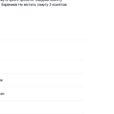
барвників Не містить спирту З ксилітом
ія
вач