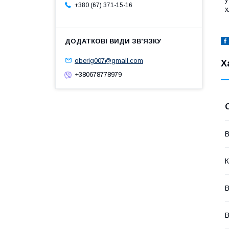
+380 (67) 371-15-16
х
oberig007@gmail.com
Х
+380678778979
В
К
В
В