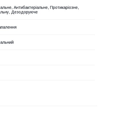
альне, Антибактеріальне, Протикаріозне,
альну, Дезодоруюче
апалення
пальний