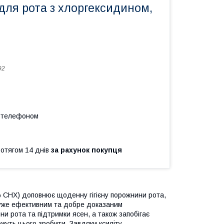
для рота з хлоргексидином,
92
а телефоном
ротягом 14 днів
за рахунок покупця
 CHX) доповнює щоденну гігієну порожнини рота,
 дуже ефективним та добре доказаним
и рота та підтримки ясен, а також запобігає
ожуть цього зробити. Завдяки ксиліту