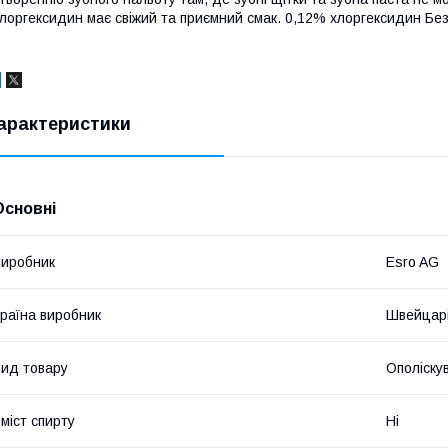
лоргексидин має свіжий та приємний смак. 0,12% хлоргексидин Без 
арактеристики
Основні
иробник
Esro AG
раїна виробник
Швейцар
ид товару
Ополіску
міст спирту
Ні