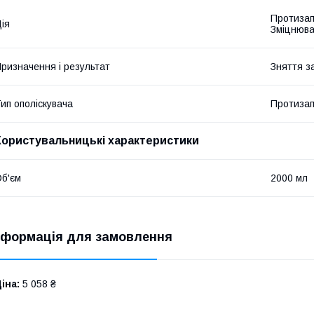
Протизап
ія
Зміцнюв
ризначення і результат
Зняття з
ип ополіскувача
Протиза
Користувальницькі характеристики
б'єм
2000 мл
нформація для замовлення
іна:
5 058 ₴