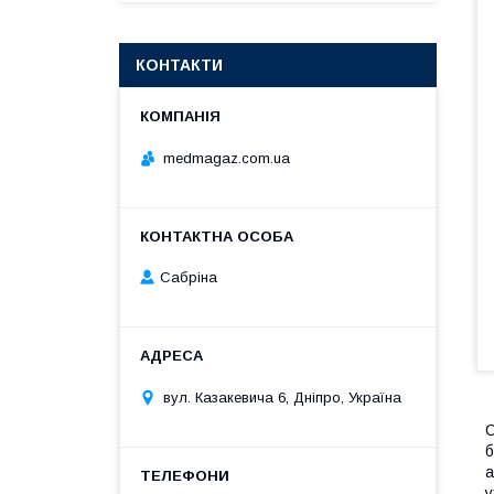
КОНТАКТИ
medmagaz.com.ua
Сабріна
вул. Казакевича 6, Дніпро, Україна
О
б
а
у