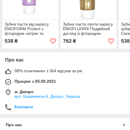
Зубна паста від карієсу
Зубна паста проти карієсу
Зубн
EMOFORM Protect з
EMOFLUOR® Подвійний
зуб
фторидом натрію та
догляд із фторидом
Care
олова, 75 мл
олова, 75 мл
соля
538
762
538
₴
₴
Про нас
98% позитивних з 364 відгуків за рік
Працює з 05.05.2021
м. Дніпро
вул. Казакевича 6, Дніпро, Україна
Контакти
Про нас