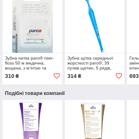
Зубна нитка paro® riser-
Зубна щітка середньої
Гель
floss 50 м медична,
жорсткості paro®, 39
амі
вощена, з м’ятою та
пучків щетин, 5 рядів,
інте
фторидом
з монопучковою
каріє
310
314
693
₴
₴
насадкою.
Подібні товари компанії