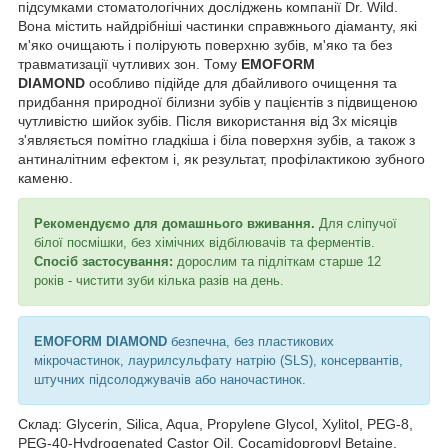
підсумками стоматологічних досліджень компанії Dr. Wild.
Вона містить найдрібніші частинки справжнього діаманту, які
м'яко очищають і полірують поверхню зубів, м'яко та без
травматизації чутливих зон. Тому
EMOFORM
DIAMOND
особливо підійде для дбайливого очищення та
придбання природної білизни зубів у пацієнтів з підвищеною
чутливістю шийок зубів. Після використання від 3х місяців
з'являється помітно гладкіша і біла поверхня зубів, а також з
антиналітним ефектом і, як результат, профілактикою зубного
каменю.
Рекомендуємо для домашнього вживання.
Для сліпучої
білої посмішки, без хімічних відбілювачів та ферментів.
Спосіб застосування:
дорослим та підліткам старше 12
років - чистити зуби кілька разів на день.
EMOFORM DIAMOND
безпечна, без пластикових
мікрочастинок, лаурилсульфату натрію (SLS), консервантів,
штучних підсолоджувачів або наночастинок.
Склад: Glycerin, Silica, Aqua, Propylene Glycol, Xylitol, PEG-8,
PEG-40-Hydrogenated Castor Oil, Cocamidopropyl Betaine,