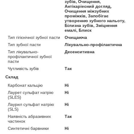
зубів, Очищення,
Антікаріесний догляд,
Очищення міжзубних
проміжків, Запобігає
утворенню зубного нальоту,
Білизна зубів, Зміцнення
емалі, Блиск
Тип гігієнічної зубної пасти
Очищаюча
Тип зубної пасти
Лікувально-профілактична
Тип лікувально-
Десенситивна
профілактичної зубної
пасти
Чутливість зубів
Так
Склад
Карбонат кальцію
Ні
Лаурет сульфат натрію
Ні
(SLES)
Лаурил сульфат натрію
Ні
(SLS)
Наявність абразивних
Так
частинок
Синтетичні барвники
Ні