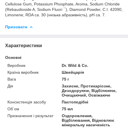
Cellulose Gum, Potassium Phosphate, Aroma, Sodium Chloride
(Rebaudioside A, Sodium Fluori ¯), Diamond Powder, C.I. 42090,
Limonene; RDA ca. 30 (низька абразивність), pH ca. 7.
Приховати
Характеристики
Основні
Виробник
Dr. Wild & Co.
Країна виробник
Швейцарія
Вага
75 г
Дія
Захисне, Протикаріозне,
Дезодоруюче, Відбілююче,
Очищаючий, Освіжаюче
Консистенція засобу
Пастоподібні
Об`єм
75 мл
Призначення і результат
Оздоровлення,
Відбілювання, Відновлює
мінеральну насиченість