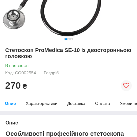
Стетоскоп ProMedica SE-10 із двосторонньою
головкою
В наявності
Код: CO002554
Роздріб
270
₴
Опис
Характеристики
Доставка
Оплата
Умови п
Опис
Особливості професійного стетоскопа