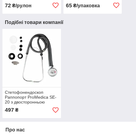
72
65
₴/рулон
₴/упаковка
Подібні товари компанії
Стетофонендоскоп
Раппопорт ProMedica SE-
20 з двосторонньою
головкою зі змінними
497
₴
мембранами та
воронками
Про нас