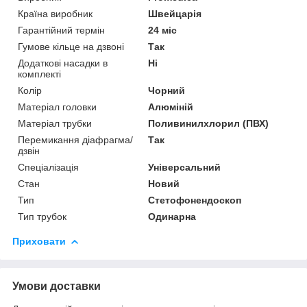
Країна виробник
Швейцарія
Гарантійний термін
24 міс
Гумове кільце на дзвоні
Так
Додаткові насадки в
Ні
комплекті
Колір
Чорний
Матеріал головки
Алюміній
Матеріал трубки
Поливинилхлорил (ПВХ)
Перемикання діафрагма/
Так
дзвін
Спеціалізація
Універсальний
Стан
Новий
Тип
Стетофонендоскоп
Тип трубок
Одинарна
Приховати
Умови доставки