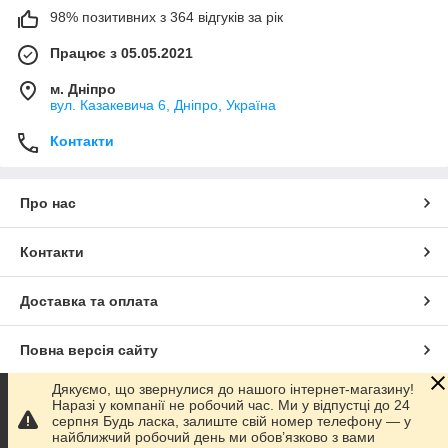
98% позитивних з 364 відгуків за рік
Працює з 05.05.2021
м. Дніпро
вул. Казакевича 6, Дніпро, Україна
Контакти
Про нас
Контакти
Доставка та оплата
Повна версія сайту
Дякуємо, що звернулися до нашого інтернет-магазину!
Сайт створено на маркетплейсі
Prom.ua
Наразі у компанії не робочий час. Ми у відпустці до 24
серпня Будь ласка, залиште свій номер телефону — у
найближчий робочий день ми обов’язково з вами