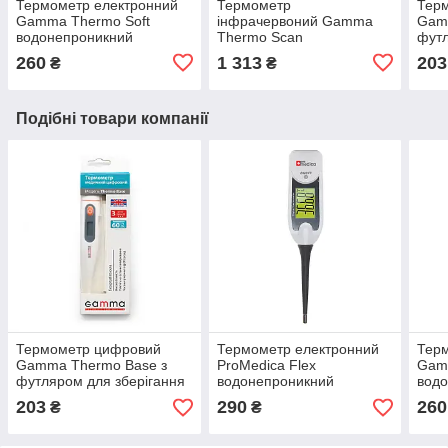
Термометр електронний
Термометр
Тер
Gamma Thermo Soft
інфрачервоний Gamma
Gam
водонепроникний
Thermo Scan
футл
260
1 313
203
₴
₴
Подібні товари компанії
Термометр цифровий
Термометр електронний
Тер
Gamma Thermo Base з
ProMedica Flex
Gam
футляром для зберігання
водонепроникний
вод
203
290
260
₴
₴