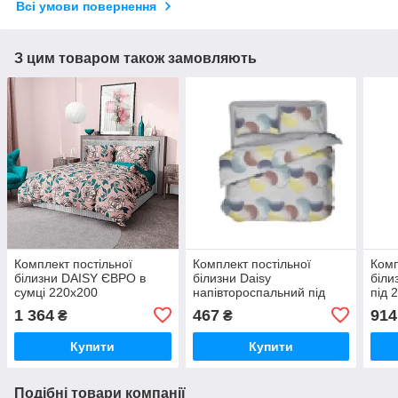
Всі умови повернення
З цим товаром також замовляють
Комплект постільної
Комплект постільної
Комп
білизни DAISY ЄВРО в
білизни Daisy
біли
сумці 220х200
напівтороспальний під
під 
215*145 /пр 220*150 /нав
нав 
1 364
467
914
₴
₴
50*70 - 1 шт
Купити
Купити
Подібні товари компанії