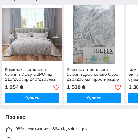
Комплект постільної
Комплект постільної
Комп
білизни Daisy ЄВРО під
білизни двоспальне Євро
біли
215*200 /пр 240*220 /нав
220х200 см, простирадло
сумц
50*70 - 2 шт
240х220 см, наволочка
1 054
1 539
1 3
₴
₴
50х70 2шт
Купити
Купити
Про нас
98% позитивних з 364 відгуків за рік