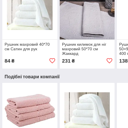
Рушник махровий 40*70
Рушник килимок для ніг
Руш
см Сатин для рук
махровий 50*70 см
50×9
Жаккард
400 
84
231
138
₴
₴
Подібні товари компанії