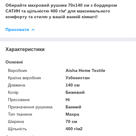
Обирайте махровий рушник 70x140 см з бордюром
САТИН та щільністю 400 г/м² для максимального
комфорту та стилю у вашій ванній кімнаті!
Приховати
Характеристики
Основні
Виробник
Aisha Home Textile
Країна виробник
Узбекистан
Довжина
140 см
Колір
Бежевий
Пресоване
Ні
Призначення рушника
Банний
Тип тканини
Махра
Ширина
70 см
Щільність
400 г/м2