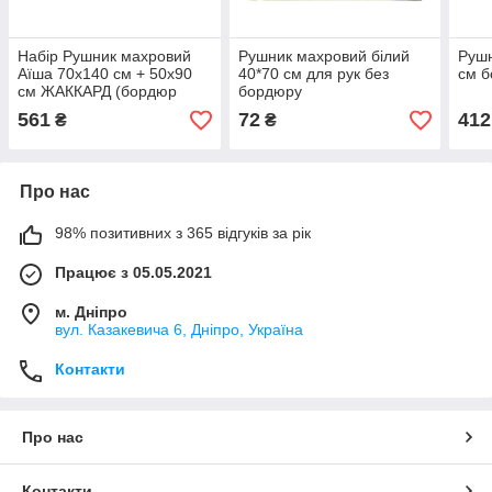
Набір Рушник махровий
Рушник махровий білий
Рушн
Аїша 70х140 см + 50х90
40*70 см для рук без
см 
см ЖАККАРД (бордюр
бордюру
РОМБИ)
561
72
412
₴
₴
Про нас
98% позитивних з 365 відгуків за рік
Працює з 05.05.2021
м. Дніпро
вул. Казакевича 6, Дніпро, Україна
Контакти
Про нас
Контакти