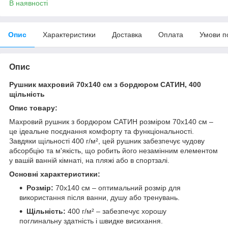
В наявності
Опис
Характеристики
Доставка
Оплата
Умови п
Опис
Рушник махровий 70x140 см з бордюром САТИН, 400
щільність
Опис товару:
Махровий рушник з бордюром САТИН розміром 70x140 см –
це ідеальне поєднання комфорту та функціональності.
Завдяки щільності 400 г/м², цей рушник забезпечує чудову
абсорбцію та м'якість, що робить його незамінним елементом
у вашій ванній кімнаті, на пляжі або в спортзалі.
Основні характеристики:
Розмір:
70x140 см – оптимальний розмір для
використання після ванни, душу або тренувань.
Щільність:
400 г/м² – забезпечує хорошу
поглинальну здатність і швидке висихання.