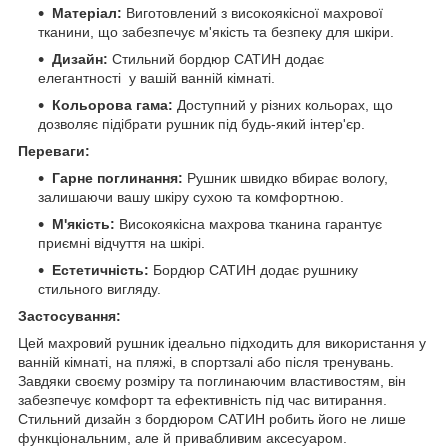
Матеріал:
Виготовлений з високоякісної махрової
тканини, що забезпечує м'якість та безпеку для шкіри.
Дизайн:
Стильний бордюр САТИН додає
елегантності у вашій ванній кімнаті.
Кольорова гама:
Доступний у різних кольорах, що
дозволяє підібрати рушник під будь-який інтер'єр.
Переваги:
Гарне поглинання:
Рушник швидко вбирає вологу,
залишаючи вашу шкіру сухою та комфортною.
М'якість:
Високоякісна махрова тканина гарантує
приємні відчуття на шкірі.
Естетичність:
Бордюр САТИН додає рушнику
стильного вигляду.
Застосування:
Цей махровий рушник ідеально підходить для використання у
ванній кімнаті, на пляжі, в спортзалі або після тренувань.
Завдяки своєму розміру та поглинаючим властивостям, він
забезпечує комфорт та ефективність під час витирання.
Стильний дизайн з бордюром САТИН робить його не лише
функціональним, але й привабливим аксесуаром.