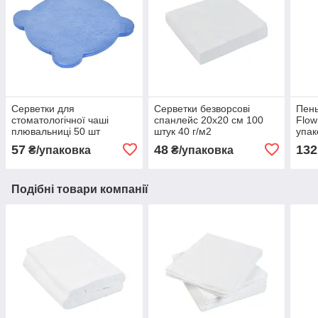
Серветки для
Серветки безворсові
Пень
стоматологічної чаші
спанлейс 20х20 см 100
Flow
плювальниці 50 шт
штук 40 г/м2
упак
вкладиші (фільтр)
57
48
132
₴/упаковка
₴/упаковка
Подібні товари компанії