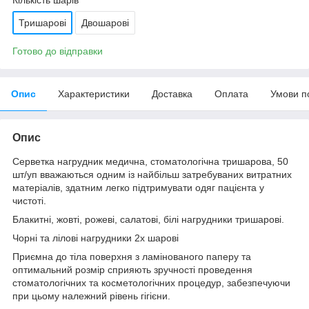
Тришарові
Двошарові
Готово до відправки
Опис
Характеристики
Доставка
Оплата
Умови п
Опис
Серветка нагрудник медична, стоматологічна тришарова, 50
шт/уп вважаються одним із найбільш затребуваних витратних
матеріалів, здатним легко підтримувати одяг пацієнта у
чистоті.
Блакитні, жовті, рожеві, салатові, білі нагрудники тришарові.
Чорні та лілові нагрудники 2х шарові
Приємна до тіла поверхня з ламінованого паперу та
оптимальний розмір сприяють зручності проведення
стоматологічних та косметологічних процедур, забезпечуючи
при цьому належний рівень гігієни.