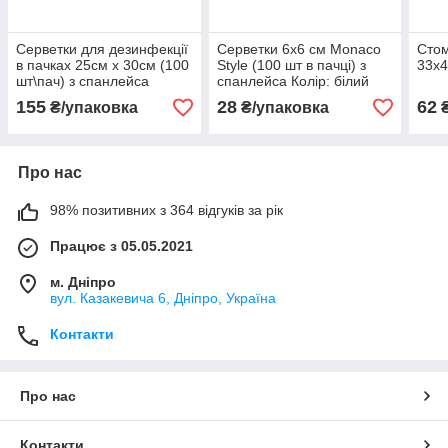
Серветки для дезинфекції
Серветки 6х6 см Monaco
Стом
в пачках 25см х 30см (100
Style (100 шт в пачці) з
33х4
шт\пач) з спанлейса
спанлейса Колір: білий
40г\м2
155
28
62
₴/упаковка
₴/упаковка
₴
Про нас
98% позитивних з 364 відгуків за рік
Працює з 05.05.2021
м. Дніпро
вул. Казакевича 6, Дніпро, Україна
Контакти
Про нас
Контакти