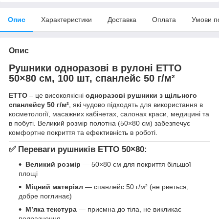
Опис
Характеристики
Доставка
Оплата
Умови п
Опис
Рушники одноразові в рулоні ETTO
50×80 см, 100 шт, спанлейс 50 г/м²
ETTO
– це високоякісні
одноразові рушники з щільного
спанлейсу 50 г/м²
, які чудово підходять для використання в
косметології, масажних кабінетах, салонах краси, медицині та
в побуті. Великий розмір полотна (50×80 см) забезпечує
комфортне покриття та ефективність в роботі.
✅
Переваги рушників ETTO 50×80:
Великий розмір
— 50×80 см для покриття більшої
площі
Міцний матеріал
— спанлейс 50 г/м² (не рветься,
добре поглинає)
М’яка текстура
— приємна до тіла, не викликає
подразнення