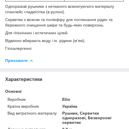
Одноразові рушники з нетканого всмоктуючого матеріалу
спанлейс гладкі/сітка (в рулоні).
Серветки з віскози та поліефіру для поглинання рідин та
бережного очищення шкіри та будь-яких поверхонь.
Для гігієнічних і естетичних цілей.
Відмінно вбирають воду і ін. рідини (м'які).
Гіпоалергенні.
Приховати
Характеристики
Основні
Виробник
Etto
Країна виробник
Україна
Вид витратного матеріалу
Рушник, Серветки
одноразові, Безворсові
серветки