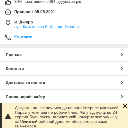
98% позитивних з 364 відгуків за рік
Працює з 05.05.2021
м. Дніпро
вул. Казакевича 6, Дніпро, Україна
Контакти
Про нас
Контакти
Доставка та оплата
Повна версія сайту
Дякуємо, що звернулися до нашого інтернет-магазину!
Сайт створено на маркетплейсі
Prom.ua
Наразі у компанії не робочий час. Ми у відпустці до 24
серпня Будь ласка, залиште свій номер телефону — у
найближчий робочий день ми обов’язково з вами
Політика конфіденційності
зв’яжемося.