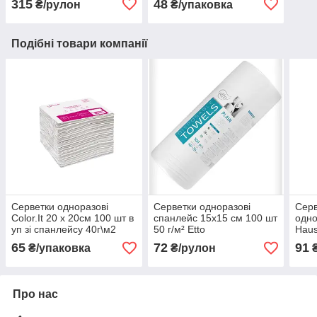
315
48
₴/рулон
₴/упаковка
Подібні товари компанії
Серветки одноразові
Серветки одноразові
Серв
Color.It 20 х 20см 100 шт в
спанлейс 15х15 см 100 шт
одно
уп зі спанлейсу 40г\м2
50 г/м² Etto
Haus
40 г
65
72
91
₴/упаковка
₴/рулон
₴
Про нас