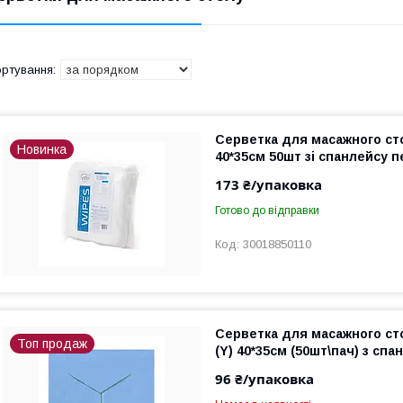
Серветка для масажного ст
Новинка
40*35см 50шт зі спанлейсу п
173 ₴/упаковка
Готово до відправки
30018850110
Серветка для масажного ст
Топ продаж
(Y) 40*35см (50шт\пач) з сп
96 ₴/упаковка