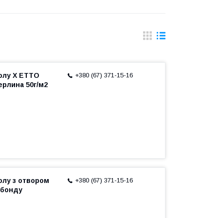
олу Х ETTO
+380 (67) 371-15-16
ерлина 50г/м2
олу з отвором
+380 (67) 371-15-16
анбонду