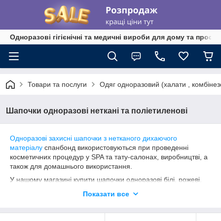
Одноразові гігієнічні та медичні вироби для дому та профе
Товари та послуги
Одяг одноразовий (халати , комбінез
Шапочки одноразові неткані та поліетиленові
Одноразові захисні шапочки з нетканого дихаючого
матеріалу
спанбонд використовуються при проведенні
косметичних процедур у SPA та тату-салонах, виробництві, а
також для домашнього використання.
У нашому магазині купити шапочки одноразові білі, рожеві,
жовті, чорні, сині, зелені та фіолетові легко. Купити
Показати все
одноразові шапочки оптом та в роздріб через кошик нашого
магазину або за телефоном +380673711516