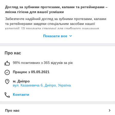
Догляд за зубними протезами, капами та ретейнерами –
якісна гігієна для вашої усмішки
Забезпечте надійний догляд за зубними протезами, капами
та ретейнерами завдяки спеціальним засобам нашої
категорії. Ці продукти створені для глибокого очищення,
видалення нальоту та захисту від неприємного запаху,
Показати все
зберігаючи ваші ортодонтичні конструкції у відмінному стані.
Основні товари для догляду:
Очищуючі таблетки та розчини:
Ефективно
Про нас
видаляють бактерії, наліт і плями з протезів, кап та
ретейнерів, надаючи їм свіжість і сяючий вигляд.
98% позитивних з 365 відгуків за рік
Щітки та інструменти для очищення:
Спеціально
Працює з 05.05.2021
розроблені щітки та інструменти допомагають ретельно
очистити важкодоступні місця, зберігаючи гігієну та
м. Дніпро
комфорт.
вул. Казакевича 6, Дніпро, Україна
Антибактеріальні засоби:
Захищають від появи
Контакти
бактерій, що можуть викликати неприємний запах або
інфекції.
Чому обрати наші товари для догляду:
Про нас