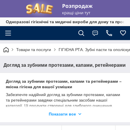
Одноразові гігієнічні та медичні вироби для дому та профе
Товари та послуги
ГІГІЄНА РТА. Зубні пасти та ополіскува
Догляд за зубними протезами, капами, ретейнерами
Догляд за зубними протезами, капами та ретейнерами –
якісна гігієна для вашої усмішки
Забезпечте надійний догляд за зубними протезами, капами
та ретейнерами завдяки спеціальним засобам нашої
категорії. Ці продукти створені для глибокого очищення,
видалення нальоту та захисту від неприємного запаху,
Показати все
зберігаючи ваші ортодонтичні конструкції у відмінному стані.