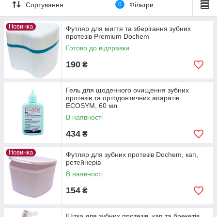
Сортування
0
Фільтри
Новинка
Футляр для миття та зберігання зубних
протезів Premium Dochem
Готово до відправки
190
₴
Гель для щоденного очищення зубних
протезів та ортодонтичних апаратів
ECOSYM, 60 мл
В наявності
434
₴
Новинка
Футляр для зубних протезів Dochem, кап,
ретейнерів
В наявності
154
₴
Щітка для зубних протезів, кап та брекетів