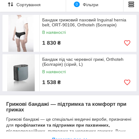
Сортування
0
Фільтри
Бандаж грижовий паховий Inguinal hernia
belt, ORT-90106, Orthoteh (Болгарія)
В наявності
1 830
₴
Бандаж під час черевної грижі, Orthoteh
(Болгарія) (сірий, L)
В наявності
1 538
₴
Грижові бандажі — підтримка та комфорт при
грижах
Грижові бандажі — це спеціальні медичні вироби, призначені
для
профілактики та підтримки при пахвинних,
післяопераційних, пупкових та черевних грижах
. Вони
допомагають уникнути ускладнень, зменшити болісні відчуття