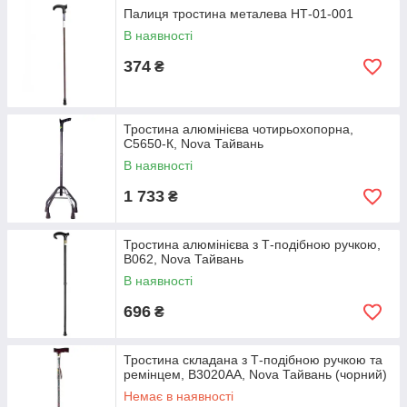
Палиця тростина металева НТ-01-001
В наявності
374
₴
Тростина алюмінієва чотирьохопорна,
C5650-К, Nova Тайвань
В наявності
1 733
₴
Тростина алюмінієва з Т-подібною ручкою,
B062, Nova Тайвань
В наявності
696
₴
Тростина складана з Т-подібною ручкою та
ремінцем, B3020AA, Nova Тайвань (чорний)
Немає в наявності