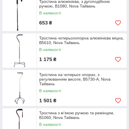
Тростина алюмінієва, з дугоподібною
ручкою, B1080, Nova Тайвань
В наявності
653
₴
Тростина чотирьохопорна алюмінієва міцна,
B5610, Nova Тайвань
В наявності
1 175
₴
Тростина на чотирьох опорах, з
регулюванням висоти, B5730-A, Nova
Тайвань
В наявності
1 501
₴
Тростина з м'якою ручкою та ремінцем,
B1060, Nova Тайвань
В наявності