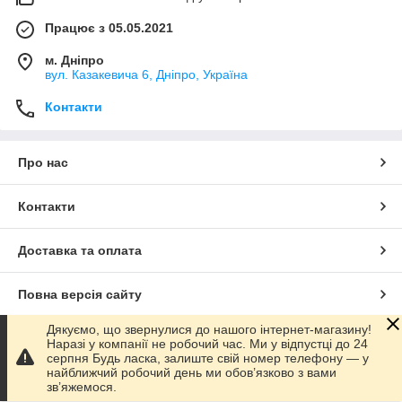
Тростини з анатомічною ручкою
Працює з 05.05.2021
Тростини з додатковою опорою та складні моделі
Для кого:
м. Дніпро
вул. Казакевича 6, Дніпро, Україна
Для людей похилого віку, які потребують додаткової
підтримки
Контакти
Для пацієнтів після травм або операцій
Для осіб з порушеннями координації та опорно-
Про нас
рухового апарату
Для активних людей, які цінують комфорт і безпеку
Контакти
тростини для ходьби, палиці для ходьби, опорні тростини,
тростини з регулюванням висоти, палиці для людей похилого
віку, ходункові тростини, ортопедичні тростини
Доставка та оплата
Повна версія сайту
Дякуємо, що звернулися до нашого інтернет-магазину!
Сайт створено на маркетплейсі
Prom.ua
Наразі у компанії не робочий час. Ми у відпустці до 24
серпня Будь ласка, залиште свій номер телефону — у
найближчий робочий день ми обов’язково з вами
Політика конфіденційності
зв’яжемося.