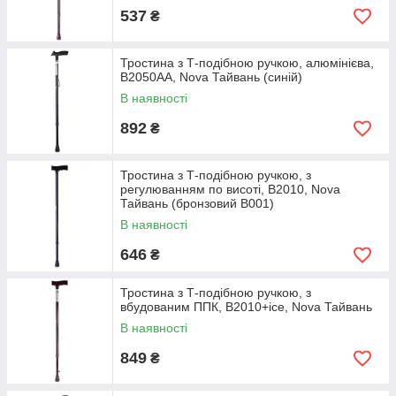
537
₴
Тростина з Т-подібною ручкою, алюмінієва,
B2050AA, Nova Тайвань (синій)
В наявності
892
₴
Тростина з Т-подібною ручкою, з
регулюванням по висоті, B2010, Nova
Тайвань (бронзовий В001)
В наявності
646
₴
Тростина з Т-подібною ручкою, з
вбудованим ППК, B2010+ice, Nova Тайвань
В наявності
849
₴