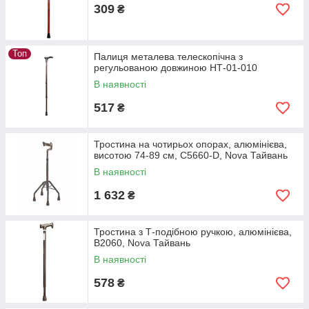
309
₴
Топ
Палиця металева телескопічна з
регульованою довжиною НТ-01-010
В наявності
517
₴
Тростина на чотирьох опорах, алюмінієва,
висотою 74-89 см, C5660-D, Nova Тайвань
В наявності
1 632
₴
Тростина з Т-подібною ручкою, алюмінієва,
B2060, Nova Тайвань
В наявності
578
₴