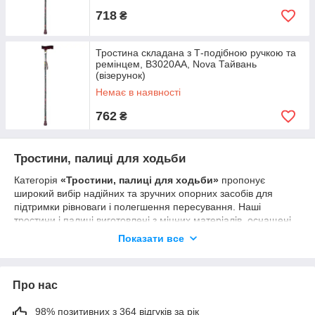
718
₴
Тростина складана з Т-подібною ручкою та
ремінцем, B3020AA, Nova Тайвань
(візерунок)
Немає в наявності
762
₴
Тростини, палиці для ходьби
Категорія
«Тростини, палиці для ходьби»
пропонує
широкий вибір надійних та зручних опорних засобів для
підтримки рівноваги і полегшення пересування. Наші
тростини і палиці виготовлені з міцних матеріалів, оснащені
ергономічними ручками і протиковзкими насадками, що
Показати все
забезпечує безпеку та комфорт при ходьбі.
Що пропонує категорія:
Тростини з регульованою висотою
Про нас
Класичні палиці для ходьби
98% позитивних з 364 відгуків за рік