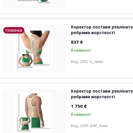
Коректор постави реклінато
Новинка
ребрами жорсткості
837 ₴
В наявності
2011 S_люкс
Коректор постави реклінато
ребрами жорсткості
1 750 ₴
В наявності
2035 S/M_люкс