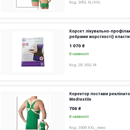
3051 XL/XXL
Корсет лікувально-профілак
ребрами жорсткості) еласт
1 070 ₴
В наявності
2B 3011 M
Коректор постави реклінат
Medtextile
706 ₴
В наявності
2009 XXL_люкс