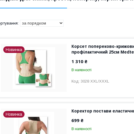
Корсет попереково-крижови
Новинка
профілактичний 25см Medtex
1 310 ₴
В наявності
3028 XXL/XXXL
Коректор постави еластичн
Новинка
699 ₴
В наявності