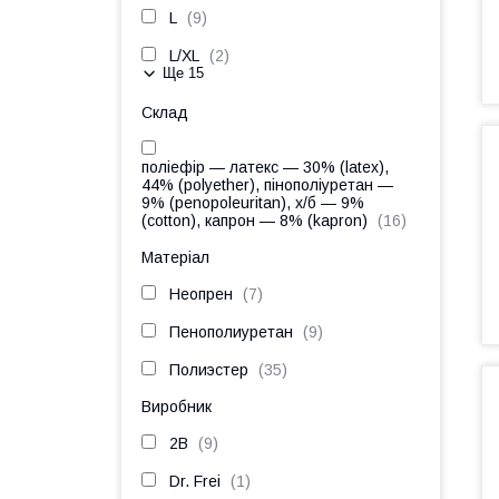
L
9
L/XL
2
Ще 15
Склад
поліефір — латекс — 30% (latex),
44% (polyether), пінополіуретан —
9% (penopoleuritan), х/б — 9%
(cotton), капрон — 8% (kapron)
16
Матеріал
Неопрен
7
Пенополиуретан
9
Полиэстер
35
Виробник
2В
9
Dr. Frei
1