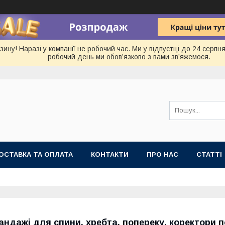
ину! Наразі у компанії не робочий час. Ми у відпустці до 24 серп
робочий день ми обов’язково з вами зв’яжемося.
ОСТАВКА ТА ОПЛАТА
КОНТАКТИ
ПРО НАС
СТАТТІ
андажі для спини, хребта, попереку, коректори 