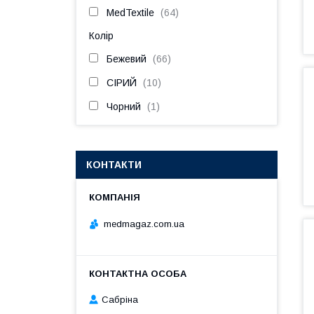
MedTextile
64
Колір
Бежевий
66
СІРИЙ
10
Чорний
1
КОНТАКТИ
medmagaz.com.ua
Сабріна