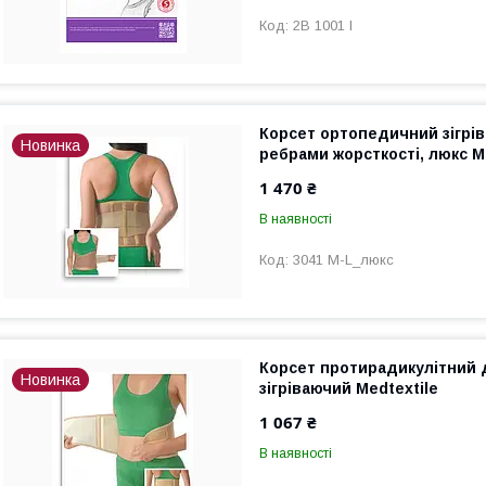
2В 1001 I
Корсет ортопедичний зігрів
Новинка
ребрами жорсткості, люкс Me
1 470 ₴
В наявності
3041 M-L_люкс
Корсет протирадикулітний 
Новинка
зігріваючий Medtextile
1 067 ₴
В наявності