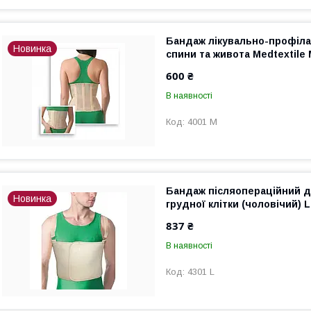
Бандаж лікувально-профіл
Новинка
спини та живота Medtextile
600 ₴
В наявності
4001 M
Бандаж післяопераційний д
Новинка
грудної клітки (чоловічий) L
837 ₴
В наявності
4301 L