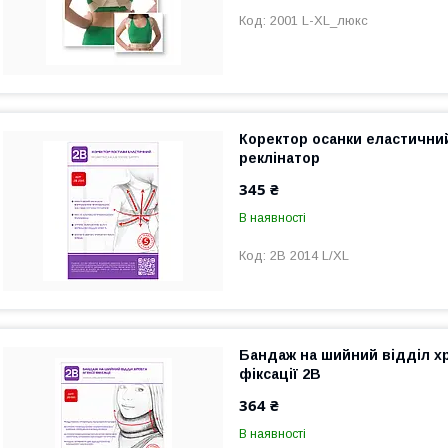
2001 L-XL_люкс
Коректор осанки еластичний
реклінатор
345 ₴
В наявності
2В 2014 L/XL
Бандаж на шийний відділ хр
фіксації 2В
364 ₴
В наявності