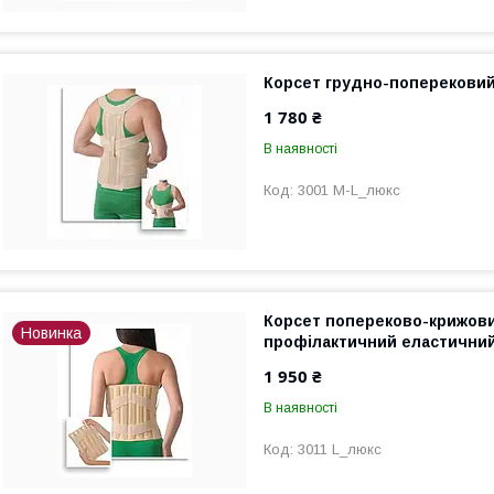
Корсет грудно-поперековий
1 780 ₴
В наявності
3001 M-L_люкс
Корсет попереково-крижови
Новинка
профілактичний еластичний
1 950 ₴
В наявності
3011 L_люкс